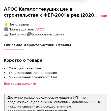
АРОС Каталог текущих цен в
строительстве к ФЕР-2001 в ред (2020
еще
года, Республика Крым, ООО
Нет отзывов
Стройинформресурс, за 1 месяц), 1-е
Производитель:
АРОС
рабочее место
Прайс-лист
Скопировать ссылку
Описание
Характеристики
Отзывы
Коротко о товаре
Срок действия: 1 мес.
Тип лицензии: полная версия
Минимальная покупка: от 1 шт.
Все характеристики
Доступно только юридическим лицам и ИП – не
предназначено для личных, семейных, домашних и иных
нужд, не связанных с осуществлением
предпринимательской деятельности