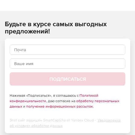
стоимости строительно-монтажных (строительных,
ремонтных, монтажных) работ и применяются при
составлении сметной документации на строительство
Будьте в курсе самых выгодных
объектов, расположенных в Российской Федерации.
предложений!
ПОДПИСАТЬСЯ
Нажимая «Подписаться», я соглашаюсь с
Политикой
конфиденциальности
, даю согласие на
обработку персональных
данных
и
получение информационных рассылок
.
Этот сайт защищен SmartCaptcha от Yandex Cloud -
Уведомление
об условиях обработки данных