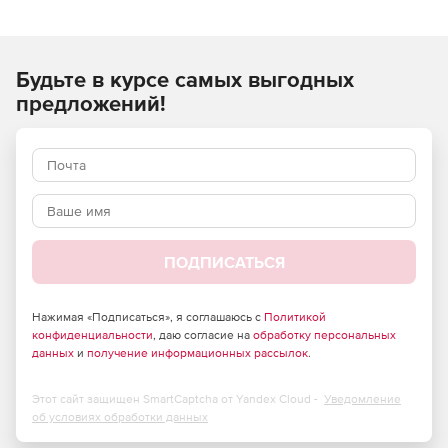
стоимости строительно-монтажных (строительных,
ремонтных, монтажных) работ и применяются при
составлении сметной документации на строительство
Будьте в курсе самых выгодных
объектов, расположенных в Российской Федерации.
предложений!
ПОДПИСАТЬСЯ
Нажимая «Подписаться», я соглашаюсь с
Политикой
конфиденциальности
, даю согласие на
обработку персональных
данных
и
получение информационных рассылок
.
Этот сайт защищен SmartCaptcha от Yandex Cloud -
Уведомление
об условиях обработки данных