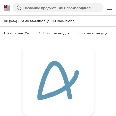
Softline
Поиск
Ме
8 (800) 200-08-60
Запрос цены
Инферит
Блог
Программы САПР и ГИС
Программы для документооборота
Каталог текущих цен в строительстве (КТЦ)