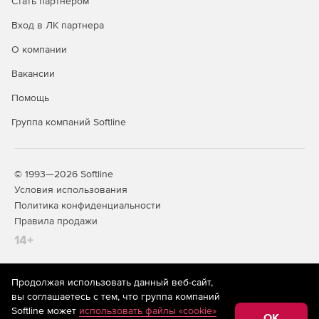
Стать партнером
Вход в ЛК партнера
О компании
Вакансии
Помощь
Группа компаний Softline
© 1993—2026 Softline
Условия использования
Политика конфиденциальности
Правила продажи
14+
Продолжая использовать данный веб-сайт,
На информационном ресурсе store.softline.ru применяются
вы соглашаетесь с тем, что группа компаний
рекомендательные технологии
(информационные технологии
Softline может
использовать файлы «cookie»
предоставления информации на основе сбора,
OK