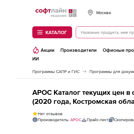
Softline
Москва
КАТАЛОГ
Акции
Производители
Офисные пр
ИИ
Программы САПР и ГИС
Программы для докум
АРОС Каталог текущих цен в 
(2020 года, Костромская обл
1 месяц), 1-е рабочее место
Нет отзывов
Производитель:
АРОС
Прайс-лист
Скопирова