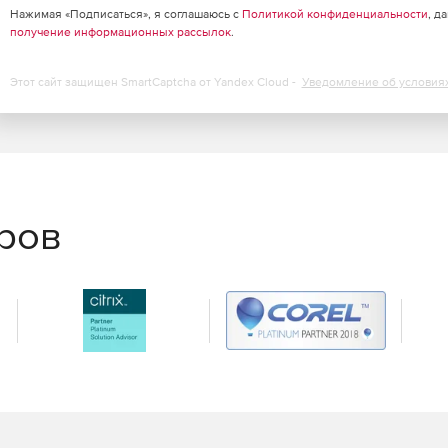
Нажимая «Подписаться», я соглашаюсь с
Политикой конфиденциальности
, д
получение информационных рассылок
.
Этот сайт защищен SmartCaptcha от Yandex Cloud -
Уведомление об условия
еров