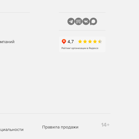
омпаний
14+
Правила продажи
циальности