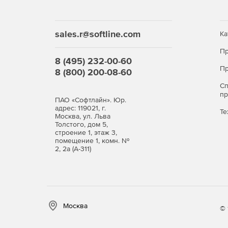
sales.r@softline.com
Ка
Пр
8 (495) 232-00-60
Пр
8 (800) 200-08-60
С
п
ПАО «Софтлайн». Юр.
адрес: 119021, г.
Те
Москва, ул. Льва
Толстого, дом 5,
строение 1, этаж 3,
помещение 1, комн. №
2, 2а (А-311)
Москва
© 