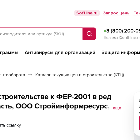
Softline.ru
Запрос цены
Те
8 (800) 200-0
Поиск
sales.r@softline.
ограммы
Антивирусы для организаций
Защита информ
ентооборота
Каталог текущих цен в строительстве (КТЦ)
строительстве к ФЕР-2001 в ред
асть, ООО Стройинформресурс, за
еще
ть ссылку