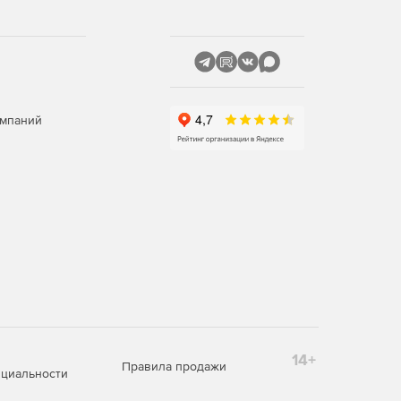
омпаний
14+
Правила продажи
циальности