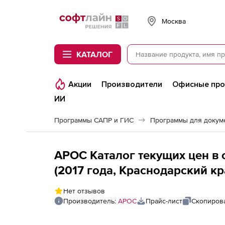
Softline
Москва
КАТАЛОГ
Акции
Производители
Офисные пр
ИИ
Программы САПР и ГИС
Программы для докум
АРОС Каталог текущих цен в 
(2017 года, Краснодарский к
месяц), 1-е рабочее место
Нет отзывов
Производитель:
АРОС
Прайс-лист
Скопирова