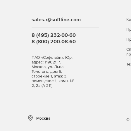
sales.r@softline.com
Ка
Пр
8 (495) 232-00-60
Пр
8 (800) 200-08-60
С
п
ПАО «Софтлайн». Юр.
адрес: 119021, г.
Те
Москва, ул. Льва
Толстого, дом 5,
строение 1, этаж 3,
помещение 1, комн. №
2, 2а (А-311)
Москва
© 