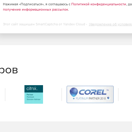
Нажимая «Подписаться», я соглашаюсь с
Политикой конфиденциальности
, д
получение информационных рассылок
.
Этот сайт защищен SmartCaptcha от Yandex Cloud -
Уведомление об условия
еров