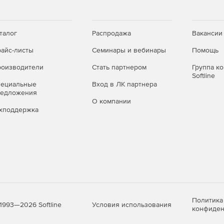
талог
Распродажа
Вакансии
айс-листы
Семинары и вебинары
Помощь
оизводители
Стать партнером
Группа к
Softline
пециальные
Вход в ЛК партнера
редложения
О компании
хподдержка
Политика
Условия использования
1993—2026 Softline
конфиден