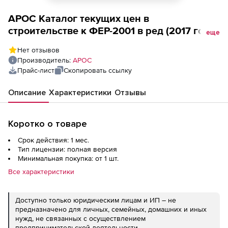
АРОС Каталог текущих цен в
строительстве к ФЕР-2001 в ред (2017 года,
еще
Ростовская область, ООО
Нет отзывов
Стройинформресурс, за 1 месяц), 1-е
Производитель:
АРОС
рабочее место
Прайс-лист
Скопировать ссылку
Описание
Характеристики
Отзывы
Коротко о товаре
Срок действия: 1 мес.
Тип лицензии: полная версия
Минимальная покупка: от 1 шт.
Все характеристики
Доступно только юридическим лицам и ИП – не
предназначено для личных, семейных, домашних и иных
нужд, не связанных с осуществлением
предпринимательской деятельности