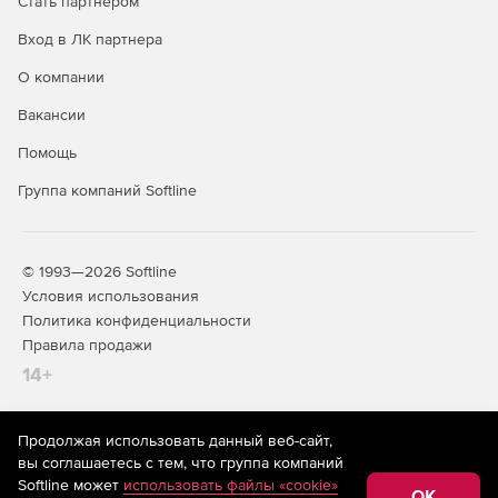
Стать партнером
Вход в ЛК партнера
О компании
Вакансии
Помощь
Группа компаний Softline
© 1993—2026 Softline
Условия использования
Политика конфиденциальности
Правила продажи
14+
Продолжая использовать данный веб-сайт,
На информационном ресурсе store.softline.ru применяются
вы соглашаетесь с тем, что группа компаний
рекомендательные технологии
(информационные технологии
Softline может
использовать файлы «cookie»
предоставления информации на основе сбора,
OK