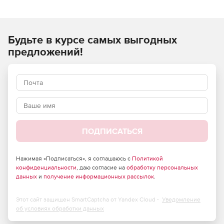
стоимости строительно-монтажных (строительных,
ремонтных, монтажных) работ и применяются при
составлении сметной документации на строительство
Будьте в курсе самых выгодных
объектов, расположенных в Российской Федерации.
предложений!
ПОДПИСАТЬСЯ
Нажимая «Подписаться», я соглашаюсь с
Политикой
конфиденциальности
, даю согласие на
обработку персональных
данных
и
получение информационных рассылок
.
Этот сайт защищен SmartCaptcha от Yandex Cloud -
Уведомление
об условиях обработки данных