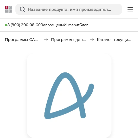
Softline
Поиск
Ме
8 (800) 200-08-60
Запрос цены
Инферит
Блог
Программы САПР и ГИС
Программы для документооборота
Каталог текущих цен в строительстве (КТЦ)