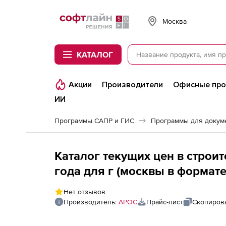
Softline
Москва
КАТАЛОГ
Акции
Производители
Офисные пр
ИИ
Программы САПР и ГИС
Программы для докум
Каталог текущих цен в строит
года для г (москвы в форма
Лидер, ООО Стройинформресурс
Нет отзывов
последующие рабочие места
Производитель:
АРОС
Прайс-лист
Скопирова