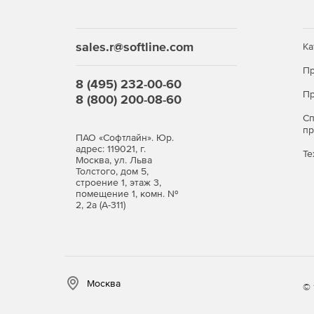
sales.r@softline.com
Ка
Пр
8 (495) 232-00-60
Пр
8 (800) 200-08-60
С
п
ПАО «Софтлайн». Юр.
адрес: 119021, г.
Те
Москва, ул. Льва
Толстого, дом 5,
строение 1, этаж 3,
помещение 1, комн. №
2, 2а (А-311)
Москва
© 