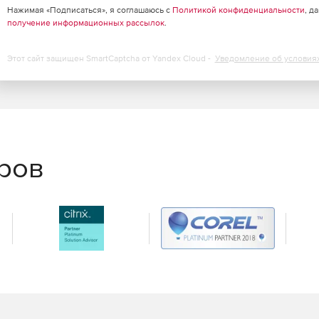
Нажимая «Подписаться», я соглашаюсь с
Политикой конфиденциальности
, д
получение информационных рассылок
.
Этот сайт защищен SmartCaptcha от Yandex Cloud -
Уведомление об условия
еров