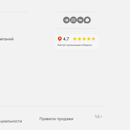
омпаний
14+
Правила продажи
циальности