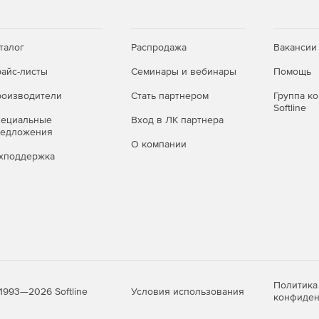
талог
Распродажа
Вакансии
айс-листы
Семинары и вебинары
Помощь
оизводители
Стать партнером
Группа к
Softline
пециальные
Вход в ЛК партнера
редложения
О компании
хподдержка
Политика
Условия использования
1993—2026 Softline
конфиден