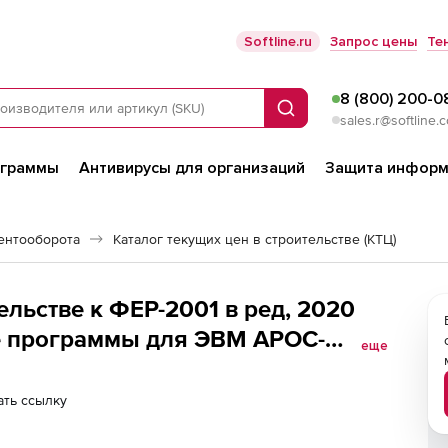
Softline.ru
Запрос цены
Те
8 (800) 200-0
Поиск
sales.r@softline.
ограммы
Антивирусы для организаций
Защита информ
ентооборота
Каталог текущих цен в строительстве (КТЦ)
ельстве к ФЕР-2001 в ред, 2020
те программы для ЭВМ АРОС-
еще
, за 1 месяц), 2-е и
ть ссылку