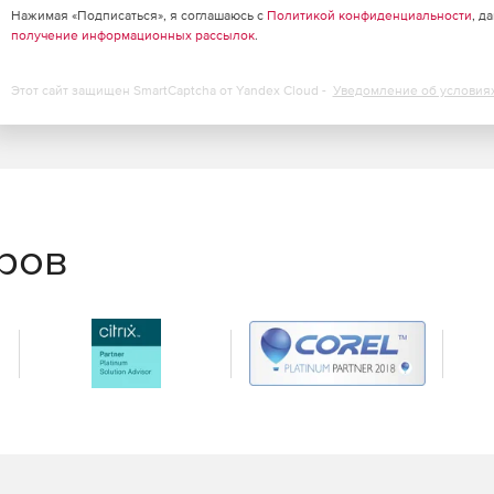
Нажимая «Подписаться», я соглашаюсь с
Политикой конфиденциальности
, д
получение информационных рассылок
.
Этот сайт защищен SmartCaptcha от Yandex Cloud -
Уведомление об условия
еров