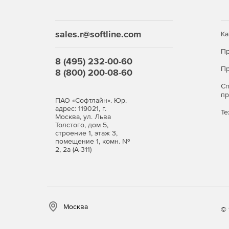
sales.r@softline.com
Ка
Пр
8 (495) 232-00-60
Пр
8 (800) 200-08-60
С
п
ПАО «Софтлайн». Юр.
адрес: 119021, г.
Те
Москва, ул. Льва
Толстого, дом 5,
строение 1, этаж 3,
помещение 1, комн. №
2, 2а (А-311)
Москва
© 