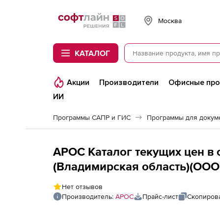
Softline
Москва
КАТАЛОГ
Акции
Производители
Офисные пр
ИИ
Программы САПР и ГИС
Программы для докум
АРОС Каталог текущих цен в 
(Владимирская область)(ООО 
1-е рабочее место
Нет отзывов
Производитель:
АРОС
Прайс-лист
Скопирова