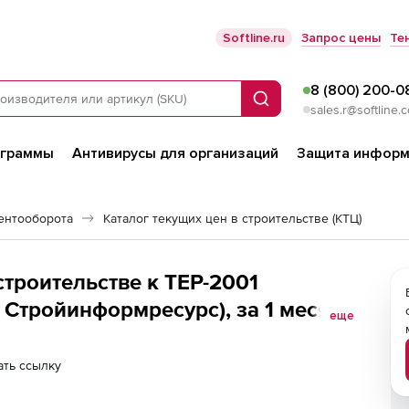
Softline.ru
Запрос цены
Те
8 (800) 200-0
Поиск
sales.r@softline.
ограммы
Антивирусы для организаций
Защита информ
ентооборота
Каталог текущих цен в строительстве (КТЦ)
строительстве к ТЕР-2001
Стройинформресурс), за 1 месяц,
еще
ть ссылку