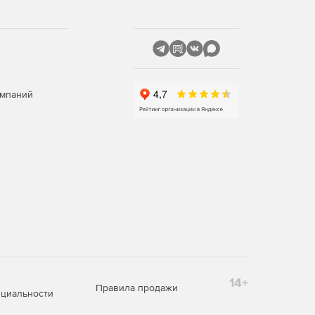
омпаний
14+
Правила продажи
циальности