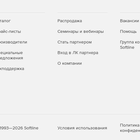
талог
Распродажа
Вакансии
айс-листы
Семинары и вебинары
Помощь
оизводители
Стать партнером
Группа к
Softline
пециальные
Вход в ЛК партнера
редложения
О компании
хподдержка
Политика
Условия использования
1993—2026 Softline
конфиден