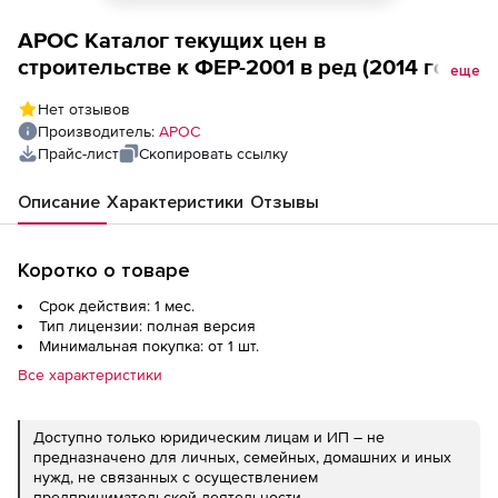
АРОС Каталог текущих цен в
строительстве к ФЕР-2001 в ред (2014 года,
еще
Республика Ингушетия, ООО
Нет отзывов
Стройинформресурс, за 1 месяц), 2-е и
Производитель:
АРОС
последующие рабочие места
Прайс-лист
Скопировать ссылку
Описание
Характеристики
Отзывы
Коротко о товаре
Срок действия: 1 мес.
Тип лицензии: полная версия
Минимальная покупка: от 1 шт.
Все характеристики
Доступно только юридическим лицам и ИП – не
предназначено для личных, семейных, домашних и иных
нужд, не связанных с осуществлением
предпринимательской деятельности