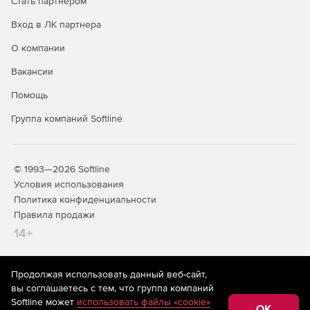
Стать партнером
Вход в ЛК партнера
О компании
Вакансии
Помощь
Группа компаний Softline
© 1993—2026 Softline
Условия использования
Политика конфиденциальности
Правила продажи
14+
Продолжая использовать данный веб-сайт,
На информационном ресурсе store.softline.ru применяются
вы соглашаетесь с тем, что группа компаний
рекомендательные технологии
(информационные технологии
Softline может
использовать файлы «cookie»
предоставления информации на основе сбора,
OK