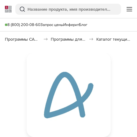
Softline
Поиск
Ме
8 (800) 200-08-60
Запрос цены
Инферит
Блог
Программы САПР и ГИС
Программы для документооборота
Каталог текущих цен в строительстве (КТЦ)