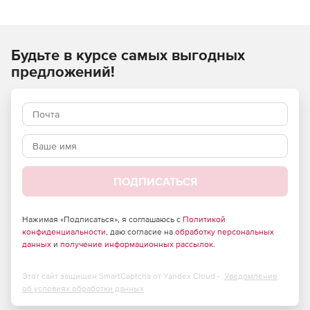
стоимости строительно-монтажных (строительных,
ремонтных, монтажных) работ и применяются при
составлении сметной документации на строительство
Будьте в курсе самых выгодных
объектов, расположенных в Российской Федерации.
предложений!
ПОДПИСАТЬСЯ
Нажимая «Подписаться», я соглашаюсь с
Политикой
конфиденциальности
, даю согласие на
обработку персональных
данных
и
получение информационных рассылок
.
Этот сайт защищен SmartCaptcha от Yandex Cloud -
Уведомление
об условиях обработки данных