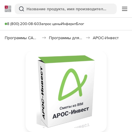
Softline
Поиск
Ме
8 (800) 200-08-60
Запрос цены
Инферит
Блог
Программы САПР и ГИС
Программы для документооборота
АРОС-Инвест