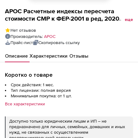
АРОС Расчетные индексы пересчета
стоимости СМР к ФЕР-2001 в ред, 2020
еще
года, один выпуск одного региона
Нет отзывов
(лицензия), Республика Коми 1 зона за 1
Производитель:
АРОС
месяц 2-е и последующие рабочие места
Прайс-лист
Скопировать ссылку
Описание
Характеристики
Отзывы
Коротко о товаре
Срок действия: 1 мес.
Тип лицензии: полная версия
Минимальная покупка: от 1 шт.
Все характеристики
Доступно только юридическим лицам и ИП – не
предназначено для личных, семейных, домашних и иных
нужд, не связанных с осуществлением
предпринимательской деятельности