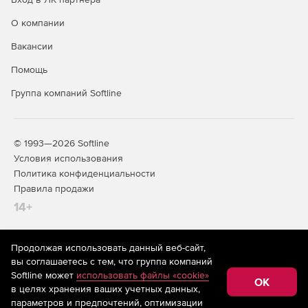
О компании
Вакансии
Помощь
Группа компаний Softline
© 1993—2026 Softline
Условия использования
Политика конфиденциальности
Правила продажи
14+
Продолжая использовать данный веб-сайт,
На информационном ресурсе store.softline.ru применяются
вы соглашаетесь с тем, что группа компаний
рекомендательные технологии
(информационные технологии
Softline может
использовать файлы «cookie»
предоставления информации на основе сбора,
OK
в целях хранения ваших учетных данных,
систематизации и анализа сведений, относящихся к
предпочтениям пользователей сети «Интернет»,
параметров и предпочтений, оптимизации