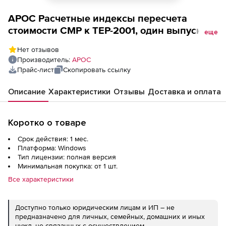
АРОС Расчетные индексы пересчета
стоимости СМР к ТЕР-2001, один выпуск
еще
одного региона ежемесячно (лицензия),
Нет отзывов
Мурманская область за 1 месяц 1-е рабочее
Производитель:
АРОС
место
Прайс-лист
Скопировать ссылку
Описание
Характеристики
Отзывы
Доставка и оплата
Коротко о товаре
Срок действия: 1 мес.
Платформа: Windows
Тип лицензии: полная версия
Минимальная покупка: от 1 шт.
Все характеристики
Доступно только юридическим лицам и ИП – не
предназначено для личных, семейных, домашних и иных
нужд, не связанных с осуществлением