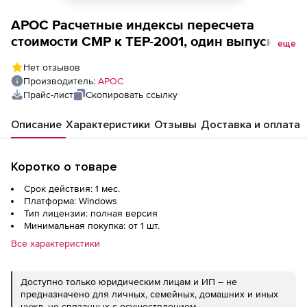
АРОС Расчетные индексы пересчета
стоимости СМР к ТЕР-2001, один выпуск
еще
одного региона ежемесячно (лицензия),
Нет отзывов
Ростовская область за 1 месяц 2-е и
Производитель:
АРОС
последующие рабочие места
Прайс-лист
Скопировать ссылку
Описание
Характеристики
Отзывы
Доставка и оплата
Коротко о товаре
Срок действия: 1 мес.
Платформа: Windows
Тип лицензии: полная версия
Минимальная покупка: от 1 шт.
Все характеристики
Доступно только юридическим лицам и ИП – не
предназначено для личных, семейных, домашних и иных
нужд, не связанных с осуществлением