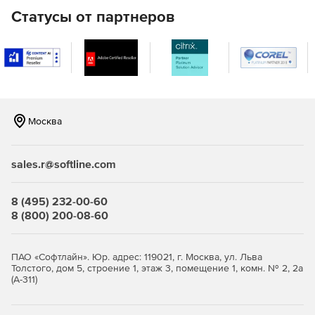
программе.
Статусы от партнеров
Настройки расчета и печати
Все настройки расчета и печати в одном месте.
Однозначные настройки Вкл./Откл.
Москва
Подсказки, объясняющие значение настроек.
Окно с сообщением о ходе выполнения операции
sales.r@softline.com
Закладочный интерфейс программы.
8 (495) 232-00-60
8 (800) 200-08-60
Все иконки в программе имеют подписи.
Окно «Локальная смета»
ПАО «Софтлайн». Юр. адрес: 119021, г. Москва, ул. Льва
Толстого, дом 5, строение 1, этаж 3, помещение 1, комн. № 2, 2а
Итоги по разделу и смете всегда на экране.
(А-311)
Переключение метода расчета: базисно-индексный,