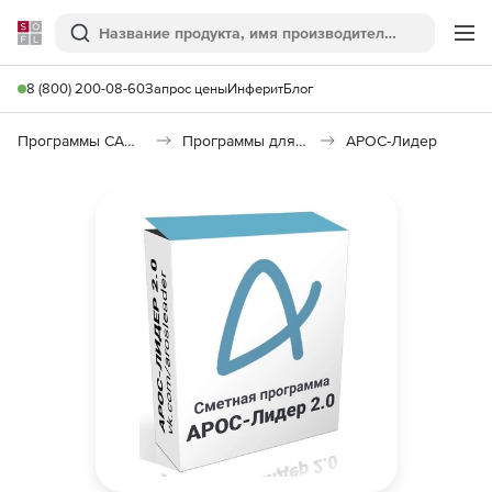
Softline
Поиск
Ме
8 (800) 200-08-60
Запрос цены
Инферит
Блог
Программы САПР и ГИС
Программы для документооборота
АРОС-Лидер