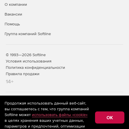
О компании
Редактор стандартных сметных отчетов.
Вакансии
Расчет объемов работ.
Помощь
Создание концовок по смете по формуле.
Группа компаний Softline
Применение коэффициентов на «все, кроме».
Поиск в смете и актах.
© 1993—2026 Softline
Условия использования
Фильтр во всех справочниках.
Политика конфиденциальности
Правила продажи
Автоматический расчет массы строительного мусора
14+
в смете.
Добавление строк в смету путем ввода обоснования.
На информационном ресурсе store.softline.ru применяются
Продолжая использовать данный веб-сайт,
Добавление расценок, материалов и механизмов
рекомендательные технологии
(информационные технологии
вы соглашаетесь с тем, что группа компаний
списком из внешних документов (из буфера обмена
предоставления информации на основе сбора,
Softline может
использовать файлы «cookie»
систематизации и анализа сведений, относящихся к
Windows, Excel, Word и др.).
OK
в целях хранения ваших учетных данных,
предпочтениям пользователей сети «Интернет»,
находящихся на территории Российской Федерации)
параметров и предпочтений, оптимизации