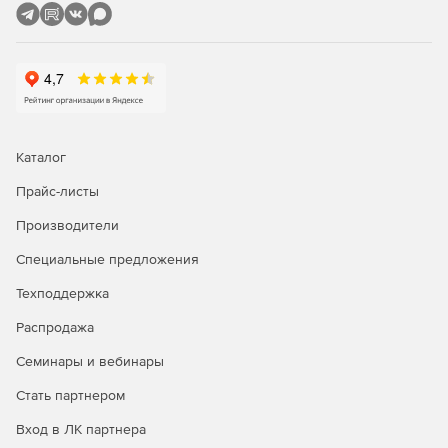
ресурсный, ресурсно-индексный.
Задание и редактирование формул расчета объема и
стоимости.
Фильтр (поиск) в смете и акте.
Пересчет сметы и акта из справочников.
Каталог
Экспертиза сметы на соответствие нормативам.
Прайс-листы
Производители
Окно «Акт выполненных работ»
Специальные предложения
Задание общего процента выполнения по всей смете
или разделу.
Техподдержка
Распродажа
Графическое отображение закрытия по каждой
позиции.
Семинары и вебинары
Создание сметы из нескольких актов.
Стать партнером
Вход в ЛК партнера
Дополнительные возможности