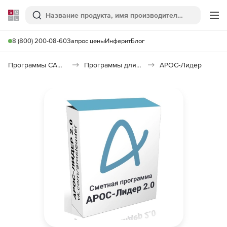
Softline
Поиск
Ме
8 (800) 200-08-60
Запрос цены
Инферит
Блог
Программы САПР и ГИС
Программы для документооборота
АРОС-Лидер