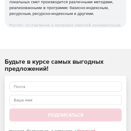
локальных смет производится различными методами,
реализованными в программе: базисно-индексным,
ресурсным, ресурсно-индексным и другими.
Расчет, составление и проверка сметной документации
Локальные сметы.
Объектные сметы.
Будьте в курсе самых выгодных
Сводные сметные расчеты.
предложений!
Акты выполненных работ КС-2.
Справки о стоимости выполненных работ КС-3.
Журнал учета выполненных работ КС-6.
Отчеты о расходе основных материалов М-29.
ПОДПИСАТЬСЯ
Понятный и удобный интерфейс