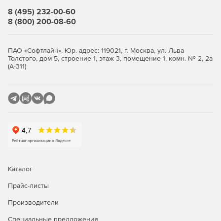
Все иконки в программе имеют подписи.
8 (495) 232-00-60
8 (800) 200-08-60
Окно «Локальная смета»
Итоги по разделу и смете всегда на экране.
ПАО «Софтлайн». Юр. адрес: 119021, г. Москва, ул. Льва
Толстого, дом 5, строение 1, этаж 3, помещение 1, комн. № 2, 2а
Переключение метода расчета: базисно-индексный,
(А-311)
ресурсный, ресурсно-индексный.
Задание и редактирование формул расчета объема и
стоимости.
Фильтр (поиск) в смете и акте.
Пересчет сметы и акта из справочников.
Экспертиза сметы на соответствие нормативам.
Каталог
Окно «Акт выполненных работ»
Прайс-листы
Производители
Задание общего процента выполнения по всей смете
или разделу.
Специальные предложения