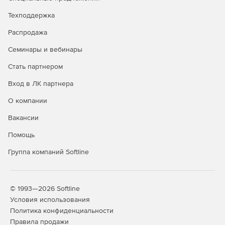
Графическое отображение закрытия по каждой
Техподдержка
позиции.
Распродажа
Создание сметы из нескольких актов.
Семинары и вебинары
Стать партнером
Дополнительные возможности
Вход в ЛК партнера
Редактор стандартных сметных отчетов.
О компании
Расчет объемов работ.
Вакансии
Создание концовок по смете по формуле.
Помощь
Применение коэффициентов на «все, кроме».
Группа компаний Softline
Поиск в смете и актах.
Фильтр во всех справочниках.
© 1993—2026 Softline
Условия использования
Автоматический расчет массы строительного мусора
Политика конфиденциальности
в смете.
Правила продажи