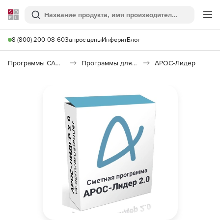
Softline
Поиск
Ме
8 (800) 200-08-60
Запрос цены
Инферит
Блог
Программы САПР и ГИС
Программы для документооборота
АРОС-Лидер