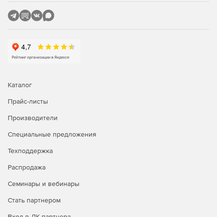
Переключение метода расчета: базисно-индексный,
ресурсный, ресурсно-индексный.
Задание и редактирование формул расчета объема и
стоимости.
Фильтр (поиск) в смете и акте.
Пересчет сметы и акта из справочников.
Каталог
Экспертиза сметы на соответствие нормативам.
Прайс-листы
Производители
Окно «Акт выполненных работ»
Специальные предложения
Задание общего процента выполнения по всей смете
или разделу.
Техподдержка
Распродажа
Графическое отображение закрытия по каждой
позиции.
Семинары и вебинары
Создание сметы из нескольких актов.
Стать партнером
Вход в ЛК партнера