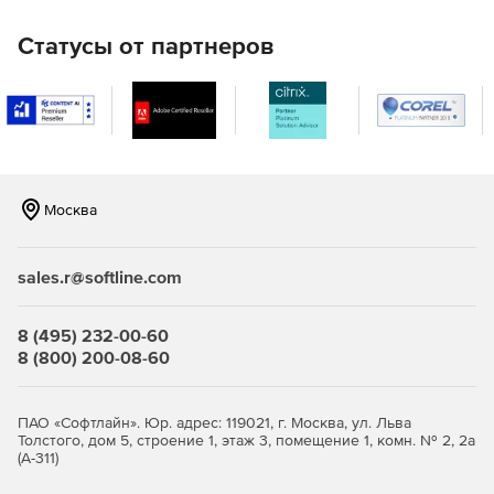
Правительства РФ и других новостях прямо в
программе.
Статусы от партнеров
Настройки расчета и печати
Все настройки расчета и печати в одном месте.
Однозначные настройки Вкл./Откл.
Москва
Подсказки, объясняющие значение настроек.
Окно с сообщением о ходе выполнения операции
sales.r@softline.com
Закладочный интерфейс программы.
8 (495) 232-00-60
8 (800) 200-08-60
Все иконки в программе имеют подписи.
Окно «Локальная смета»
ПАО «Софтлайн». Юр. адрес: 119021, г. Москва, ул. Льва
Толстого, дом 5, строение 1, этаж 3, помещение 1, комн. № 2, 2а
Итоги по разделу и смете всегда на экране.
(А-311)