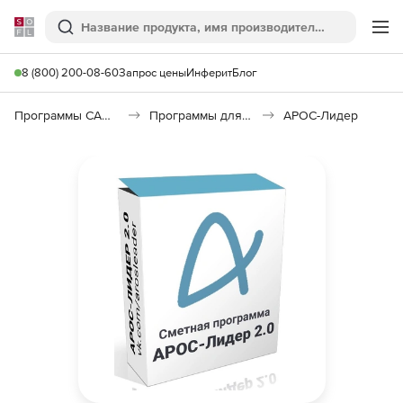
Softline
Поиск
Ме
8 (800) 200-08-60
Запрос цены
Инферит
Блог
Программы САПР и ГИС
Программы для документооборота
АРОС-Лидер