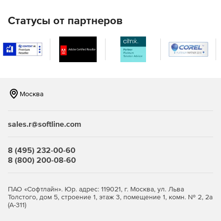
Правительства РФ и других новостях прямо в
программе.
Статусы от партнеров
Настройки расчета и печати
Все настройки расчета и печати в одном месте.
Однозначные настройки Вкл./Откл.
Москва
Подсказки, объясняющие значение настроек.
Окно с сообщением о ходе выполнения операции
sales.r@softline.com
Закладочный интерфейс программы.
8 (495) 232-00-60
8 (800) 200-08-60
Все иконки в программе имеют подписи.
Окно «Локальная смета»
ПАО «Софтлайн». Юр. адрес: 119021, г. Москва, ул. Льва
Толстого, дом 5, строение 1, этаж 3, помещение 1, комн. № 2, 2а
Итоги по разделу и смете всегда на экране.
(А-311)