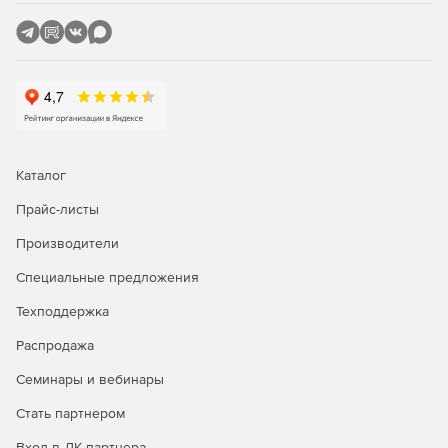
Переключение метода расчета: базисно-индексный,
ресурсный, ресурсно-индексный.
Задание и редактирование формул расчета объема и
стоимости.
Фильтр (поиск) в смете и акте.
Пересчет сметы и акта из справочников.
Каталог
Экспертиза сметы на соответствие нормативам.
Прайс-листы
Производители
Окно «Акт выполненных работ»
Специальные предложения
Задание общего процента выполнения по всей смете
или разделу.
Техподдержка
Распродажа
Графическое отображение закрытия по каждой
позиции.
Семинары и вебинары
Создание сметы из нескольких актов.
Стать партнером
Вход в ЛК партнера