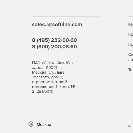
Экспертиза сметы на соответствие норматив
sales.r@softline.com
Ка
Окно «Акт выполненных работ»
Пр
Задание общего процента выполнения по все
8 (495) 232-00-60
Пр
8 (800) 200-08-60
Графическое отображение закрытия по кажд
С
п
ПАО «Софтлайн». Юр.
Создание сметы из нескольких актов.
адрес: 119021, г.
Те
Москва, ул. Льва
Толстого, дом 5,
Дополнительные возможности
строение 1, этаж 3,
помещение 1, комн. №
2, 2а (А-311)
Редактор стандартных сметных отчетов.
Расчет объемов работ.
Создание концовок по смете по формуле.
Москва
© 
Применение коэффициентов на «все, кроме».