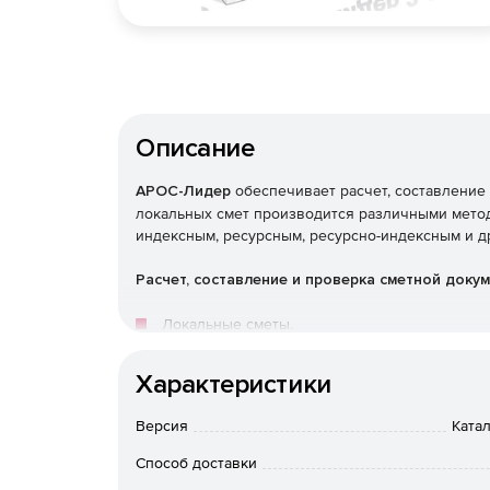
Описание
АРОС-Лидер
обеспечивает расчет, составление
локальных смет производится различными метод
индексным, ресурсным, ресурсно-индексным и д
Расчет, составление и проверка сметной доку
Локальные сметы.
Объектные сметы.
Характеристики
Сводные сметные расчеты.
Версия
Катал
Способ доставки
Акты выполненных работ КС-2.