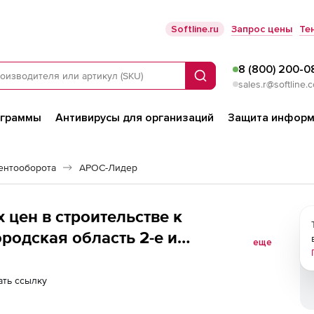
Softline.ru
Запрос цены
Те
8 (800) 200-0
Поиск
sales.r@softline.
ограммы
Антивирусы для организаций
Защита информ
ентооборота
АРОС-Лидер
 цен в строительстве к
ородская область 2-е и
еще
ть ссылку