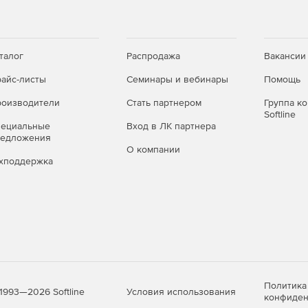
ам.
талог
Распродажа
Вакансии
айс-листы
Семинары и вебинары
Помощь
й смете или разделу.
оизводители
Стать партнером
Группа к
Softline
ой позиции.
пециальные
Вход в ЛК партнера
редложения
О компании
хподдержка
Политика
Условия использования
1993—2026 Softline
конфиден