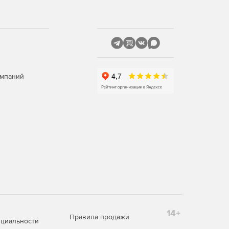
омпаний
14+
Правила продажи
циальности