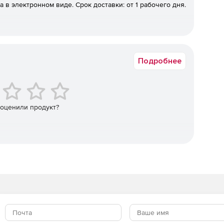
а в электронном виде. Срок доставки: от 1 рабочего дня.
3.
.
Подробнее
широкие возможности индивидуальных настроек
 оценили продукт?
икам с Главной страницы.
вительства РФ и других новостях прямо в программе.
е.