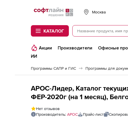
Softline
Москва
КАТАЛОГ
Акции
Производители
Офисные пр
ИИ
Программы САПР и ГИС
Программы для докум
АРОС-Лидер, Каталог текущих
ФЕР-2020г (на 1 месяц), Белг
последующие рабочие места
Нет отзывов
Производитель:
АРОС
Прайс-лист
Скопирова