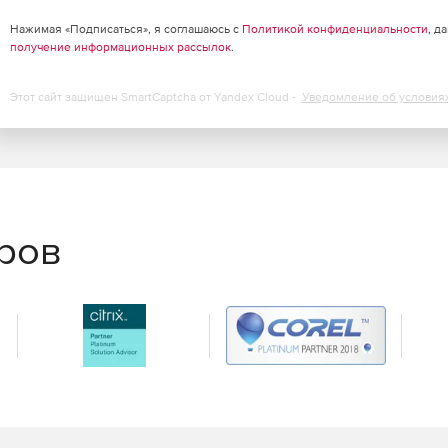
Нажимая «Подписаться», я соглашаюсь с
Политикой конфиденциальности
, д
.
получение информационных рассылок
.
ции
Этот сайт защищен SmartCaptcha от Yandex Cloud -
Уведомление об условия
еров
ксный, ресурсный, ресурсно-индексный.
бъема и стоимости.