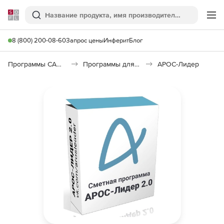
Softline
Поиск
Ме
8 (800) 200-08-60
Запрос цены
Инферит
Блог
Программы САПР и ГИС
Программы для документооборота
АРОС-Лидер