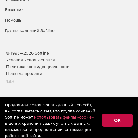
Редактор стандартных сметных отчетов.
Вакансии
Расчет объемов работ.
Помощь
Создание концовок по смете по формуле.
Группа компаний Softline
Применение коэффициентов на «все, кроме».
Поиск в смете и актах.
© 1993—2026 Softline
Условия использования
Фильтр во всех справочниках.
Политика конфиденциальности
Правила продажи
Автоматический расчет массы строительного мусора
14+
в смете.
Добавление строк в смету путем ввода обоснования.
На информационном ресурсе store.softline.ru применяются
Продолжая использовать данный веб-сайт,
Добавление расценок, материалов и механизмов
рекомендательные технологии
(информационные технологии
вы соглашаетесь с тем, что группа компаний
списком из внешних документов (из буфера обмена
предоставления информации на основе сбора,
Softline может
использовать файлы «cookie»
систематизации и анализа сведений, относящихся к
Windows, Excel, Word и др.).
OK
в целях хранения ваших учетных данных,
предпочтениям пользователей сети «Интернет»,
находящихся на территории Российской Федерации)
параметров и предпочтений, оптимизации
работы веб-сайта.