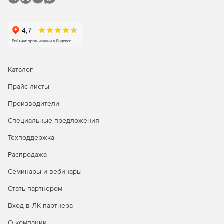
Задание и редактирование формул расчета объема и
стоимости.
Фильтр (поиск) в смете и акте.
Пересчет сметы и акта из справочников.
Каталог
Экспертиза сметы на соответствие нормативам.
Прайс-листы
Производители
Окно «Акт выполненных работ»
Специальные предложения
Задание общего процента выполнения по всей смете
или разделу.
Техподдержка
Распродажа
Графическое отображение закрытия по каждой
позиции.
Семинары и вебинары
Создание сметы из нескольких актов.
Стать партнером
Вход в ЛК партнера
Дополнительные возможности
О компании