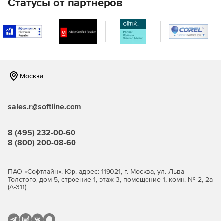
Статусы от партнеров
Настройки расчета и печати
Все настройки расчета и печати в одном месте.
Однозначные настройки Вкл./Откл.
Москва
Подсказки, объясняющие значение настроек.
Окно с сообщением о ходе выполнения операции
sales.r@softline.com
Закладочный интерфейс программы.
8 (495) 232-00-60
8 (800) 200-08-60
Все иконки в программе имеют подписи.
Окно «Локальная смета»
ПАО «Софтлайн». Юр. адрес: 119021, г. Москва, ул. Льва
Толстого, дом 5, строение 1, этаж 3, помещение 1, комн. № 2, 2а
Итоги по разделу и смете всегда на экране.
(А-311)
Переключение метода расчета: базисно-индексный,
ресурсный, ресурсно-индексный.