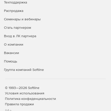
Графическое отображение закрытия по каждой
Техподдержка
позиции.
Распродажа
Создание сметы из нескольких актов.
Семинары и вебинары
Стать партнером
Дополнительные возможности
Вход в ЛК партнера
Редактор стандартных сметных отчетов.
О компании
Расчет объемов работ.
Вакансии
Создание концовок по смете по формуле.
Помощь
Применение коэффициентов на «все, кроме».
Группа компаний Softline
Поиск в смете и актах.
Фильтр во всех справочниках.
© 1993—2026 Softline
Условия использования
Автоматический расчет массы строительного мусора
Политика конфиденциальности
в смете.
Правила продажи
14+