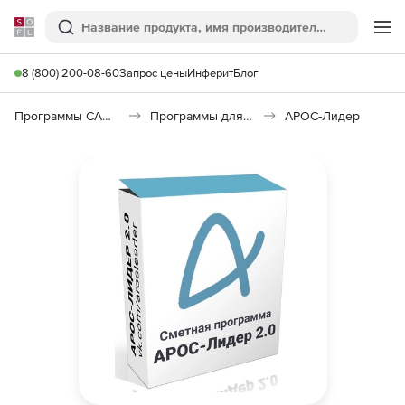
Softline
Поиск
Ме
8 (800) 200-08-60
Запрос цены
Инферит
Блог
Программы САПР и ГИС
Программы для документооборота
АРОС-Лидер