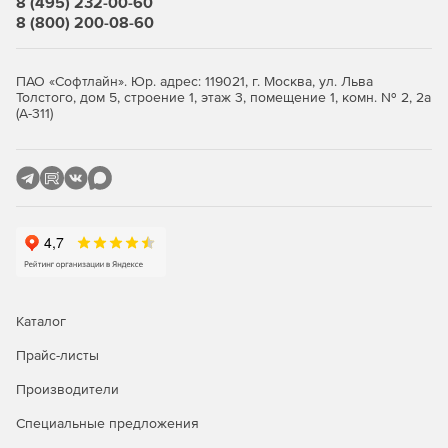
8 (495) 232-00-60
8 (800) 200-08-60
Окно «Локальная смета»
Итоги по разделу и смете всегда на экране.
ПАО «Софтлайн». Юр. адрес: 119021, г. Москва, ул. Льва
Толстого, дом 5, строение 1, этаж 3, помещение 1, комн. № 2, 2а
Переключение метода расчета: базисно-индексный,
(А-311)
ресурсный, ресурсно-индексный.
Задание и редактирование формул расчета объема и
стоимости.
Фильтр (поиск) в смете и акте.
Пересчет сметы и акта из справочников.
Экспертиза сметы на соответствие нормативам.
Каталог
Окно «Акт выполненных работ»
Прайс-листы
Производители
Задание общего процента выполнения по всей смете
или разделу.
Специальные предложения