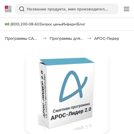
Softline
Поиск
Ме
8 (800) 200-08-60
Запрос цены
Инферит
Блог
Программы САПР и ГИС
Программы для документооборота
АРОС-Лидер