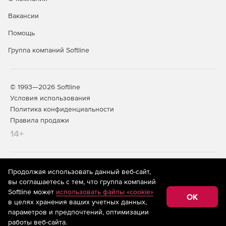
Редактор стандартных сметных отчетов.
Вакансии
Расчет объемов работ.
Помощь
Создание концовок по смете по формуле.
Группа компаний Softline
Применение коэффициентов на «все, кроме».
Поиск в смете и актах.
© 1993—2026 Softline
Условия использования
Фильтр во всех справочниках.
Политика конфиденциальности
Правила продажи
Автоматический расчет массы строительного мусора
14+
в смете.
Добавление строк в смету путем ввода обоснования.
На информационном ресурсе store.softline.ru применяются
Продолжая использовать данный веб-сайт,
Добавление расценок, материалов и механизмов
рекомендательные технологии
(информационные технологии
вы соглашаетесь с тем, что группа компаний
списком из внешних документов (из буфера обмена
предоставления информации на основе сбора,
Softline может
использовать файлы «cookie»
систематизации и анализа сведений, относящихся к
Windows, Excel, Word и др.).
OK
в целях хранения ваших учетных данных,
предпочтениям пользователей сети «Интернет»,
находящихся на территории Российской Федерации)
параметров и предпочтений, оптимизации
работы веб-сайта.