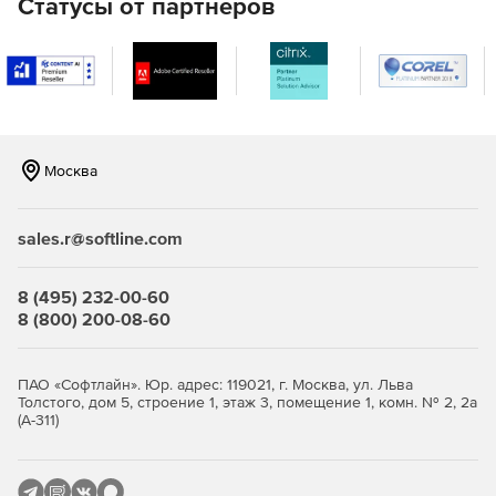
Статусы от партнеров
Настройки расчета и печати
Все настройки расчета и печати в одном месте.
Однозначные настройки Вкл./Откл.
Москва
Подсказки, объясняющие значение настроек.
Окно с сообщением о ходе выполнения операции
sales.r@softline.com
Закладочный интерфейс программы.
8 (495) 232-00-60
8 (800) 200-08-60
Все иконки в программе имеют подписи.
Окно «Локальная смета»
ПАО «Софтлайн». Юр. адрес: 119021, г. Москва, ул. Льва
Толстого, дом 5, строение 1, этаж 3, помещение 1, комн. № 2, 2а
Итоги по разделу и смете всегда на экране.
(А-311)
Переключение метода расчета: базисно-индексный,
ресурсный, ресурсно-индексный.