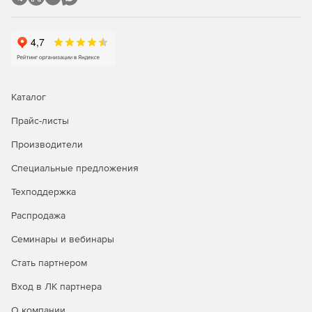
Задание и редактирование формул расчета объема и
стоимости.
Фильтр (поиск) в смете и акте.
Пересчет сметы и акта из справочников.
Каталог
Экспертиза сметы на соответствие нормативам.
Прайс-листы
Производители
Окно «Акт выполненных работ»
Специальные предложения
Задание общего процента выполнения по всей смете
или разделу.
Техподдержка
Распродажа
Графическое отображение закрытия по каждой
позиции.
Семинары и вебинары
Создание сметы из нескольких актов.
Стать партнером
Вход в ЛК партнера
Дополнительные возможности
О компании