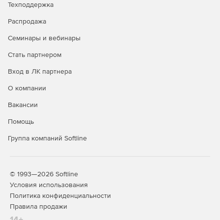
Графическое отображение закрытия по каждой
Техподдержка
позиции.
Распродажа
Создание сметы из нескольких актов.
Семинары и вебинары
Стать партнером
Дополнительные возможности
Вход в ЛК партнера
Редактор стандартных сметных отчетов.
О компании
Расчет объемов работ.
Вакансии
Создание концовок по смете по формуле.
Помощь
Применение коэффициентов на «все, кроме».
Группа компаний Softline
Поиск в смете и актах.
Фильтр во всех справочниках.
© 1993—2026 Softline
Условия использования
Автоматический расчет массы строительного мусора
Политика конфиденциальности
в смете.
Правила продажи
14+