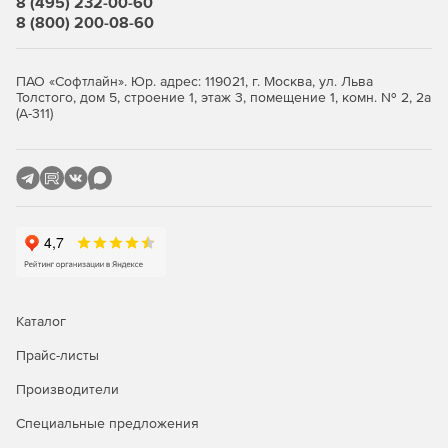
8 (495) 232-00-60
8 (800) 200-08-60
Окно «Локальная смета»
Итоги по разделу и смете всегда на экране.
ПАО «Софтлайн». Юр. адрес: 119021, г. Москва, ул. Льва
Толстого, дом 5, строение 1, этаж 3, помещение 1, комн. № 2, 2а
Переключение метода расчета: базисно-индексный,
(А-311)
ресурсный, ресурсно-индексный.
Задание и редактирование формул расчета объема и
стоимости.
Фильтр (поиск) в смете и акте.
Пересчет сметы и акта из справочников.
Экспертиза сметы на соответствие нормативам.
Каталог
Окно «Акт выполненных работ»
Прайс-листы
Производители
Задание общего процента выполнения по всей смете
или разделу.
Специальные предложения