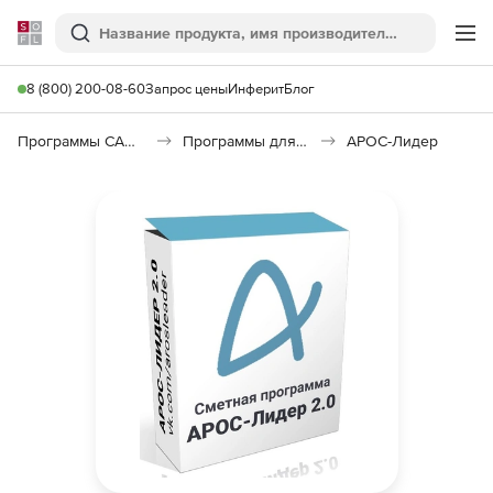
Softline
Поиск
Ме
8 (800) 200-08-60
Запрос цены
Инферит
Блог
Программы САПР и ГИС
Программы для документооборота
АРОС-Лидер