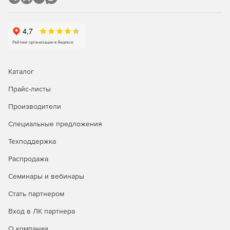
Задание и редактирование формул расчета объема и
стоимости.
Фильтр (поиск) в смете и акте.
Пересчет сметы и акта из справочников.
Каталог
Экспертиза сметы на соответствие нормативам.
Прайс-листы
Производители
Окно «Акт выполненных работ»
Специальные предложения
Задание общего процента выполнения по всей смете
или разделу.
Техподдержка
Распродажа
Графическое отображение закрытия по каждой
позиции.
Семинары и вебинары
Создание сметы из нескольких актов.
Стать партнером
Вход в ЛК партнера
Дополнительные возможности
О компании