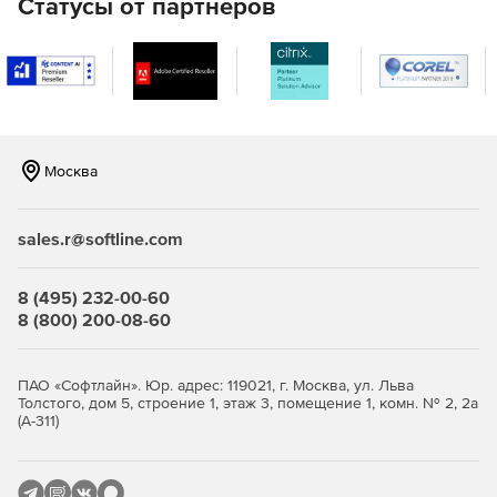
Статусы от партнеров
Настройки расчета и печати
Все настройки расчета и печати в одном месте.
Однозначные настройки Вкл./Откл.
Москва
Подсказки, объясняющие значение настроек.
Окно с сообщением о ходе выполнения операции
sales.r@softline.com
Закладочный интерфейс программы.
8 (495) 232-00-60
8 (800) 200-08-60
Все иконки в программе имеют подписи.
Окно «Локальная смета»
ПАО «Софтлайн». Юр. адрес: 119021, г. Москва, ул. Льва
Толстого, дом 5, строение 1, этаж 3, помещение 1, комн. № 2, 2а
Итоги по разделу и смете всегда на экране.
(А-311)
Переключение метода расчета: базисно-индексный,
ресурсный, ресурсно-индексный.