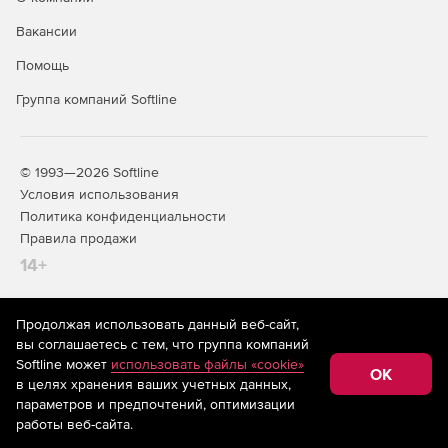
Редактор стандартных сметных отчетов.
Вакансии
Расчет объемов работ.
Помощь
Создание концовок по смете по формуле.
Группа компаний Softline
Применение коэффициентов на «все, кроме».
Поиск в смете и актах.
© 1993—2026 Softline
Условия использования
Фильтр во всех справочниках.
Политика конфиденциальности
Правила продажи
Автоматический расчет массы строительного мусора
14+
в смете.
Добавление строк в смету путем ввода обоснования.
Продолжая использовать данный веб-сайт,
На информационном ресурсе store.softline.ru применяются
вы соглашаетесь с тем, что группа компаний
Добавление расценок, материалов и механизмов
рекомендательные технологии
(информационные технологии
Softline может
использовать файлы «cookie»
списком из внешних документов (из буфера обмена
предоставления информации на основе сбора,
OK
в целях хранения ваших учетных данных,
систематизации и анализа сведений, относящихся к
Windows, Excel, Word и др.).
предпочтениям пользователей сети «Интернет»,
параметров и предпочтений, оптимизации
находящихся на территории Российской Федерации)
работы веб-сайта.