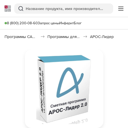
Softline
Поиск
Ме
8 (800) 200-08-60
Запрос цены
Инферит
Блог
Программы САПР и ГИС
Программы для документооборота
АРОС-Лидер