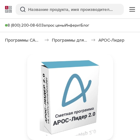
Softline
Поиск
Ме
8 (800) 200-08-60
Запрос цены
Инферит
Блог
Программы САПР и ГИС
Программы для документооборота
АРОС-Лидер