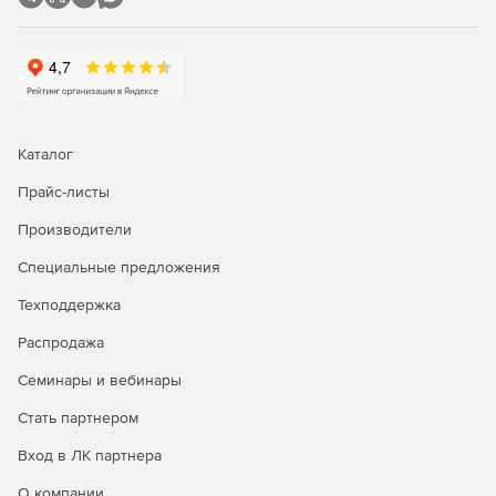
Задание и редактирование формул расчета объема и
стоимости.
Фильтр (поиск) в смете и акте.
Пересчет сметы и акта из справочников.
Каталог
Экспертиза сметы на соответствие нормативам.
Прайс-листы
Производители
Окно «Акт выполненных работ»
Специальные предложения
Задание общего процента выполнения по всей смете
или разделу.
Техподдержка
Распродажа
Графическое отображение закрытия по каждой
позиции.
Семинары и вебинары
Создание сметы из нескольких актов.
Стать партнером
Вход в ЛК партнера
Дополнительные возможности
О компании