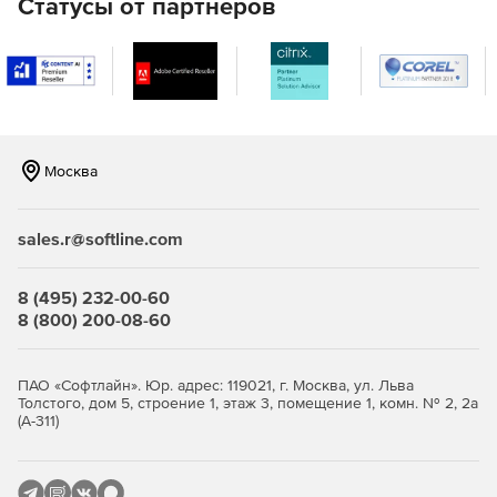
Статусы от партнеров
Настройки расчета и печати
Все настройки расчета и печати в одном месте.
Однозначные настройки Вкл./Откл.
Москва
Подсказки, объясняющие значение настроек.
Окно с сообщением о ходе выполнения операции
sales.r@softline.com
Закладочный интерфейс программы.
8 (495) 232-00-60
8 (800) 200-08-60
Все иконки в программе имеют подписи.
Окно «Локальная смета»
ПАО «Софтлайн». Юр. адрес: 119021, г. Москва, ул. Льва
Толстого, дом 5, строение 1, этаж 3, помещение 1, комн. № 2, 2а
Итоги по разделу и смете всегда на экране.
(А-311)
Переключение метода расчета: базисно-индексный,
ресурсный, ресурсно-индексный.