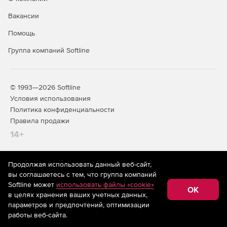
Редактор стандартных сметных отчетов.
Вакансии
Расчет объемов работ.
Помощь
Создание концовок по смете по формуле.
Группа компаний Softline
Применение коэффициентов на «все, кроме».
Поиск в смете и актах.
© 1993—2026 Softline
Условия использования
Фильтр во всех справочниках.
Политика конфиденциальности
Правила продажи
Автоматический расчет массы строительного мусора
14+
в смете.
Добавление строк в смету путем ввода обоснования.
Продолжая использовать данный веб-сайт,
На информационном ресурсе store.softline.ru применяются
вы соглашаетесь с тем, что группа компаний
Добавление расценок, материалов и механизмов
рекомендательные технологии
(информационные технологии
Softline может
использовать файлы «cookie»
списком из внешних документов (из буфера обмена
предоставления информации на основе сбора,
OK
в целях хранения ваших учетных данных,
систематизации и анализа сведений, относящихся к
Windows, Excel, Word и др.).
предпочтениям пользователей сети «Интернет»,
параметров и предпочтений, оптимизации
находящихся на территории Российской Федерации)
работы веб-сайта.