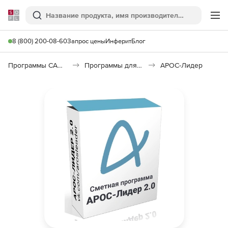
Softline
Поиск
Ме
8 (800) 200-08-60
Запрос цены
Инферит
Блог
Программы САПР и ГИС
Программы для документооборота
АРОС-Лидер