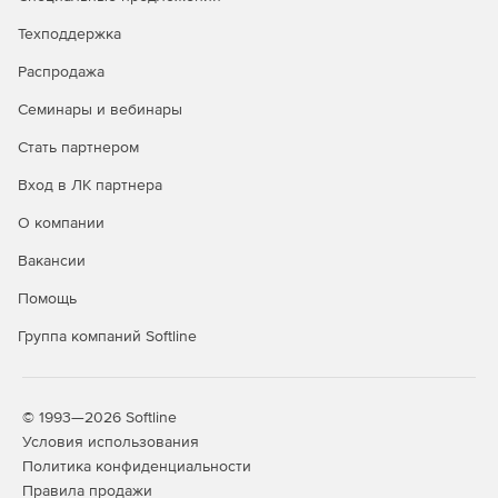
Графическое отображение закрытия по каждой
Техподдержка
позиции.
Распродажа
Создание сметы из нескольких актов.
Семинары и вебинары
Стать партнером
Дополнительные возможности
Вход в ЛК партнера
Редактор стандартных сметных отчетов.
О компании
Расчет объемов работ.
Вакансии
Создание концовок по смете по формуле.
Помощь
Применение коэффициентов на «все, кроме».
Группа компаний Softline
Поиск в смете и актах.
Фильтр во всех справочниках.
© 1993—2026 Softline
Условия использования
Автоматический расчет массы строительного мусора
Политика конфиденциальности
в смете.
Правила продажи