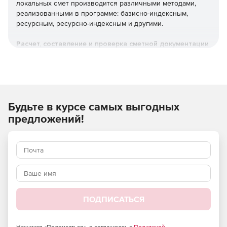
локальных смет производится различными методами,
реализованными в программе: базисно-индексным,
ресурсным, ресурсно-индексным и другими.
Расчет, составление и проверка сметной документации
Локальные сметы.
Объектные сметы.
Будьте в курсе самых выгодных
Сводные сметные расчеты.
предложений!
Акты выполненных работ КС-2.
Справки о стоимости выполненных работ КС-3.
Журнал учета выполненных работ КС-6.
Отчеты о расходе основных материалов М-29.
ПОДПИСАТЬСЯ
Понятный и удобный интерфейс