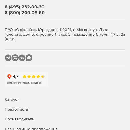
Все иконки в программе имеют подписи.
8 (495) 232-00-60
8 (800) 200-08-60
Окно «Локальная смета»
Итоги по разделу и смете всегда на экране.
ПАО «Софтлайн». Юр. адрес: 119021, г. Москва, ул. Льва
Толстого, дом 5, строение 1, этаж 3, помещение 1, комн. № 2, 2а
Переключение метода расчета: базисно-индексный,
(А-311)
ресурсный, ресурсно-индексный.
Задание и редактирование формул расчета объема и
стоимости.
Фильтр (поиск) в смете и акте.
Пересчет сметы и акта из справочников.
Экспертиза сметы на соответствие нормативам.
Каталог
Окно «Акт выполненных работ»
Прайс-листы
Производители
Задание общего процента выполнения по всей смете
или разделу.
Специальные предложения