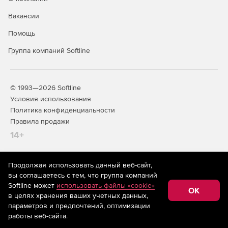
Редактор стандартных сметных отчетов.
Вакансии
Расчет объемов работ.
Помощь
Создание концовок по смете по формуле.
Группа компаний Softline
Применение коэффициентов на «все, кроме».
Поиск в смете и актах.
© 1993—2026 Softline
Условия использования
Фильтр во всех справочниках.
Политика конфиденциальности
Правила продажи
Автоматический расчет массы строительного мусора
14+
в смете.
Добавление строк в смету путем ввода обоснования.
Продолжая использовать данный веб-сайт,
На информационном ресурсе store.softline.ru применяются
вы соглашаетесь с тем, что группа компаний
Добавление расценок, материалов и механизмов
рекомендательные технологии
(информационные технологии
Softline может
использовать файлы «cookie»
списком из внешних документов (из буфера обмена
предоставления информации на основе сбора,
OK
в целях хранения ваших учетных данных,
систематизации и анализа сведений, относящихся к
Windows, Excel, Word и др.).
предпочтениям пользователей сети «Интернет»,
параметров и предпочтений, оптимизации
находящихся на территории Российской Федерации)
работы веб-сайта.