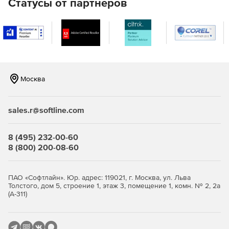
Статусы от партнеров
Настройки расчета и печати
Все настройки расчета и печати в одном месте.
Однозначные настройки Вкл./Откл.
Москва
Подсказки, объясняющие значение настроек.
Окно с сообщением о ходе выполнения операции
sales.r@softline.com
Закладочный интерфейс программы.
8 (495) 232-00-60
8 (800) 200-08-60
Все иконки в программе имеют подписи.
Окно «Локальная смета»
ПАО «Софтлайн». Юр. адрес: 119021, г. Москва, ул. Льва
Толстого, дом 5, строение 1, этаж 3, помещение 1, комн. № 2, 2а
Итоги по разделу и смете всегда на экране.
(А-311)
Переключение метода расчета: базисно-индексный,
ресурсный, ресурсно-индексный.