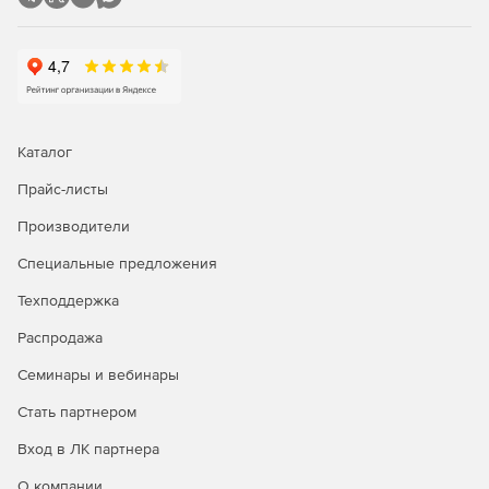
Задание и редактирование формул расчета объема и
стоимости.
Фильтр (поиск) в смете и акте.
Пересчет сметы и акта из справочников.
Каталог
Экспертиза сметы на соответствие нормативам.
Прайс-листы
Производители
Окно «Акт выполненных работ»
Специальные предложения
Задание общего процента выполнения по всей смете
или разделу.
Техподдержка
Распродажа
Графическое отображение закрытия по каждой
позиции.
Семинары и вебинары
Создание сметы из нескольких актов.
Стать партнером
Вход в ЛК партнера
Дополнительные возможности
О компании