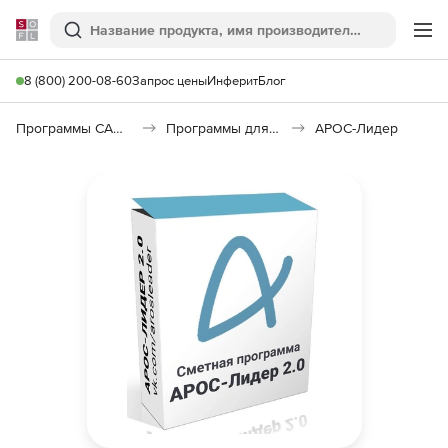
Softline
Поиск
Ме
8 (800) 200-08-60
Запрос цены
Инферит
Блог
Программы САПР и ГИС
Программы для документооборота
АРОС-Лидер