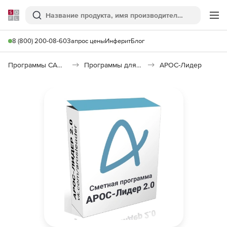
Softline
Поиск
Ме
8 (800) 200-08-60
Запрос цены
Инферит
Блог
Программы САПР и ГИС
Программы для документооборота
АРОС-Лидер