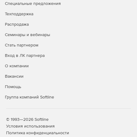
или разделу.
Специальные предложения
Графическое отображение закрытия по каждой
Техподдержка
позиции.
Распродажа
Создание сметы из нескольких актов.
Семинары и вебинары
Стать партнером
Дополнительные возможности
Вход в ЛК партнера
Редактор стандартных сметных отчетов.
О компании
Расчет объемов работ.
Вакансии
Создание концовок по смете по формуле.
Помощь
Применение коэффициентов на «все, кроме».
Группа компаний Softline
Поиск в смете и актах.
Фильтр во всех справочниках.
© 1993—2026 Softline
Условия использования
Автоматический расчет массы строительного мусора
Политика конфиденциальности