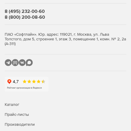
Все иконки в программе имеют подписи.
8 (495) 232-00-60
8 (800) 200-08-60
Окно «Локальная смета»
Итоги по разделу и смете всегда на экране.
ПАО «Софтлайн». Юр. адрес: 119021, г. Москва, ул. Льва
Толстого, дом 5, строение 1, этаж 3, помещение 1, комн. № 2, 2а
Переключение метода расчета: базисно-индексный,
(А-311)
ресурсный, ресурсно-индексный.
Задание и редактирование формул расчета объема и
стоимости.
Фильтр (поиск) в смете и акте.
Пересчет сметы и акта из справочников.
Экспертиза сметы на соответствие нормативам.
Каталог
Окно «Акт выполненных работ»
Прайс-листы
Производители
Задание общего процента выполнения по всей смете