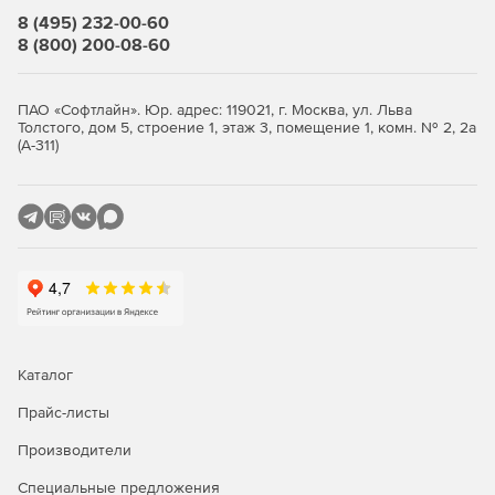
Все иконки в программе имеют подписи.
8 (495) 232-00-60
8 (800) 200-08-60
Окно «Локальная смета»
Итоги по разделу и смете всегда на экране.
ПАО «Софтлайн». Юр. адрес: 119021, г. Москва, ул. Льва
Толстого, дом 5, строение 1, этаж 3, помещение 1, комн. № 2, 2а
Переключение метода расчета: базисно-индексный,
(А-311)
ресурсный, ресурсно-индексный.
Задание и редактирование формул расчета объема и
стоимости.
Фильтр (поиск) в смете и акте.
Пересчет сметы и акта из справочников.
Экспертиза сметы на соответствие нормативам.
Каталог
Окно «Акт выполненных работ»
Прайс-листы
Производители
Задание общего процента выполнения по всей смете
или разделу.
Специальные предложения