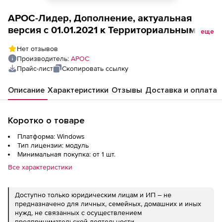
АРОС-Лидер, Дополнение, актуальная
версия с 01.01.2021 к Территориальным
еще
единичным расценкам на строительные,
Нет отзывов
специальные строительные, ремонтно-
Производитель:
АРОС
строительные, монтажные работы для
Прайс-лист
Скопировать ссылку
Московской области ТЭСНПиТЕР-2001 МО,
ТСНБ-2001 МО в ред (2014 г.), 1-е рабочее
Описание
Характеристики
Отзывы
Доставка и оплата
место
Коротко о товаре
Платформа: Windows
Тип лицензии: модуль
Минимальная покупка: от 1 шт.
Все характеристики
Доступно только юридическим лицам и ИП – не
предназначено для личных, семейных, домашних и иных
нужд, не связанных с осуществлением
предпринимательской деятельности