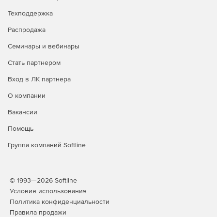
Графическое отображение закрытия по каждой
Техподдержка
позиции.
Распродажа
Создание сметы из нескольких актов.
Семинары и вебинары
Стать партнером
Дополнительные возможности
Вход в ЛК партнера
Редактор стандартных сметных отчетов.
О компании
Расчет объемов работ.
Вакансии
Создание концовок по смете по формуле.
Помощь
Применение коэффициентов на «все, кроме».
Группа компаний Softline
Поиск в смете и актах.
Фильтр во всех справочниках.
© 1993—2026 Softline
Условия использования
Автоматический расчет массы строительного мусора
Политика конфиденциальности
в смете.
Правила продажи