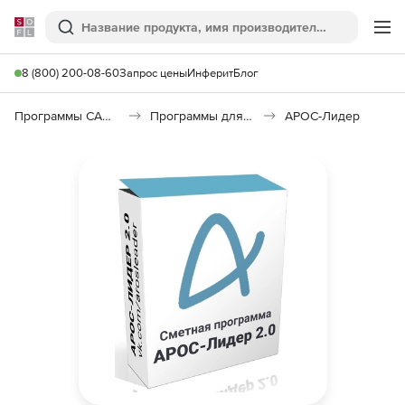
Softline
Поиск
Ме
8 (800) 200-08-60
Запрос цены
Инферит
Блог
Программы САПР и ГИС
Программы для документооборота
АРОС-Лидер