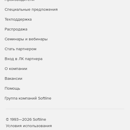
Задание общего процента выполнения по всей смете
или разделу.
Специальные предложения
Графическое отображение закрытия по каждой
Техподдержка
позиции.
Распродажа
Создание сметы из нескольких актов.
Семинары и вебинары
Стать партнером
Дополнительные возможности
Вход в ЛК партнера
Редактор стандартных сметных отчетов.
О компании
Расчет объемов работ.
Вакансии
Создание концовок по смете по формуле.
Помощь
Применение коэффициентов на «все, кроме».
Группа компаний Softline
Поиск в смете и актах.
Фильтр во всех справочниках.
© 1993—2026 Softline
Условия использования