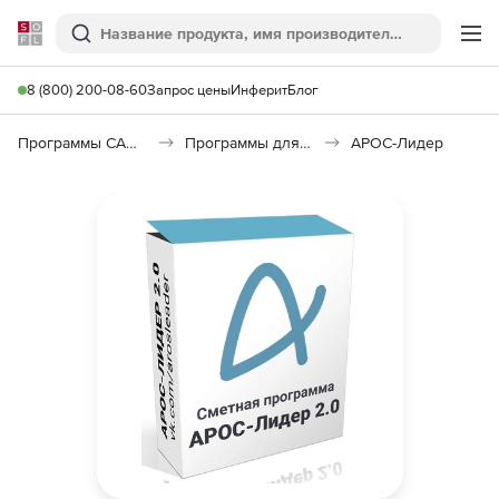
Softline
Поиск
Ме
8 (800) 200-08-60
Запрос цены
Инферит
Блог
Программы САПР и ГИС
Программы для документооборота
АРОС-Лидер