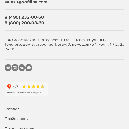
Закладочный интерфейс программы.
sales.r@softline.com
Все иконки в программе имеют подписи.
8 (495) 232-00-60
8 (800) 200-08-60
Окно «Локальная смета»
Итоги по разделу и смете всегда на экране.
ПАО «Софтлайн». Юр. адрес: 119021, г. Москва, ул. Льва
Толстого, дом 5, строение 1, этаж 3, помещение 1, комн. № 2, 2а
Переключение метода расчета: базисно-индексный,
(А-311)
ресурсный, ресурсно-индексный.
Задание и редактирование формул расчета объема и
стоимости.
Фильтр (поиск) в смете и акте.
Пересчет сметы и акта из справочников.
Экспертиза сметы на соответствие нормативам.
Каталог
Окно «Акт выполненных работ»
Прайс-листы
Производители