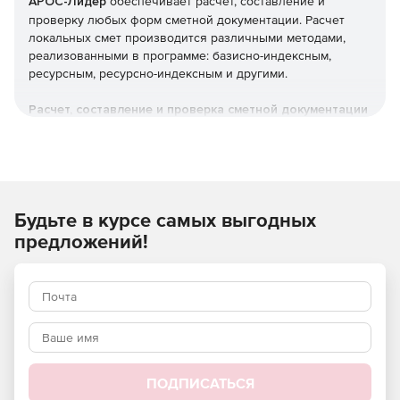
АРОС-Лидер
обеспечивает расчет, составление и
проверку любых форм сметной документации. Расчет
локальных смет производится различными методами,
реализованными в программе: базисно-индексным,
ресурсным, ресурсно-индексным и другими.
Расчет, составление и проверка сметной документации
Локальные сметы.
Объектные сметы.
Будьте в курсе самых выгодных
Сводные сметные расчеты.
предложений!
Акты выполненных работ КС-2.
Справки о стоимости выполненных работ КС-3.
Журнал учета выполненных работ КС-6.
Отчеты о расходе основных материалов М-29.
ПОДПИСАТЬСЯ
Понятный и удобный интерфейс