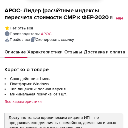
АРОС- Лидер (расчётные индексы
пересчета стоимости СМР к ФЕР-2020 в
еще
формате программы для, ООО
Нет отзывов
Стройинформресурс за 1 месяц),
Производитель:
АРОС
Кировская область 1-е рабочее место
Прайс-лист
Скопировать ссылку
Описание
Характеристики
Отзывы
Доставка и оплата
Коротко о товаре
Срок действия: 1 мес.
Платформа: Windows
Тип лицензии: полная версия
Минимальная покупка: от 1 шт.
Все характеристики
Доступно только юридическим лицам и ИП – не
предназначено для личных, семейных, домашних и иных
нужд, не связанных с осуществлением