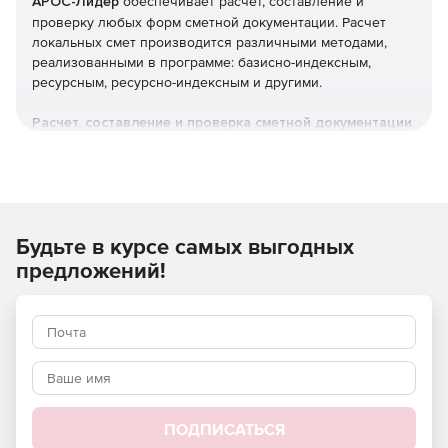
АРОС-Лидер
обеспечивает расчет, составление и
проверку любых форм сметной документации. Расчет
локальных смет производится различными методами,
реализованными в программе: базисно-индексным,
ресурсным, ресурсно-индексным и другими.
Расчет, составление и проверка сметной документации
Локальные сметы.
Объектные сметы.
Будьте в курсе самых выгодных
Сводные сметные расчеты.
предложений!
Акты выполненных работ КС-2.
Справки о стоимости выполненных работ КС-3.
Журнал учета выполненных работ КС-6.
Отчеты о расходе основных материалов М-29.
ПОДПИСАТЬСЯ
Понятный и удобный интерфейс