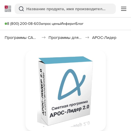
Softline
Поиск
Ме
8 (800) 200-08-60
Запрос цены
Инферит
Блог
Программы САПР и ГИС
Программы для документооборота
АРОС-Лидер