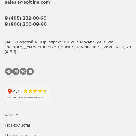
Закладочный интерфейс программы.
sales.r@softline.com
Все иконки в программе имеют подписи.
8 (495) 232-00-60
8 (800) 200-08-60
Окно «Локальная смета»
Итоги по разделу и смете всегда на экране.
ПАО «Софтлайн». Юр. адрес: 119021, г. Москва, ул. Льва
Толстого, дом 5, строение 1, этаж 3, помещение 1, комн. № 2, 2а
Переключение метода расчета: базисно-индексный,
(А-311)
ресурсный, ресурсно-индексный.
Задание и редактирование формул расчета объема и
стоимости.
Фильтр (поиск) в смете и акте.
Пересчет сметы и акта из справочников.
Экспертиза сметы на соответствие нормативам.
Каталог
Окно «Акт выполненных работ»
Прайс-листы
Производители