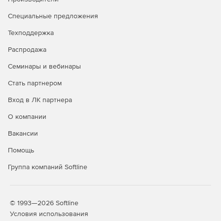
Задание общего процента выполнения по всей смете
или разделу.
Специальные предложения
Графическое отображение закрытия по каждой
Техподдержка
позиции.
Распродажа
Создание сметы из нескольких актов.
Семинары и вебинары
Стать партнером
Дополнительные возможности
Вход в ЛК партнера
Редактор стандартных сметных отчетов.
О компании
Расчет объемов работ.
Вакансии
Создание концовок по смете по формуле.
Помощь
Применение коэффициентов на «все, кроме».
Группа компаний Softline
Поиск в смете и актах.
Фильтр во всех справочниках.
© 1993—2026 Softline
Условия использования