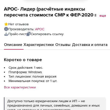
АРОС- Лидер (расчётные индексы
пересчета стоимости СМР к ФЕР-2020 в
еще
формате программы для, ООО
Нет отзывов
Стройинформресурс за 1 месяц), Томская
Производитель:
АРОС
область 1-е рабочее место
Прайс-лист
Скопировать ссылку
Описание
Характеристики
Отзывы
Доставка и оплата
Коротко о товаре
Срок действия: 1 мес.
Платформа: Windows
Тип лицензии: полная версия
Минимальная покупка: от 1 шт.
Все характеристики
Доступно только юридическим лицам и ИП – не
предназначено для личных, семейных, домашних и иных
нужд, не связанных с осуществлением