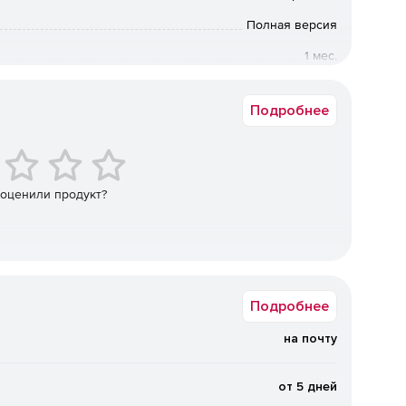
3.
Полная версия
1 мес.
Коммерческая
.
Подробнее
широкие возможности индивидуальных настроек
 оценили продукт?
икам с Главной страницы.
вительства РФ и других новостях прямо в программе.
Подробнее
на почту
е.
от 5 дней