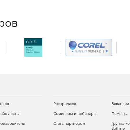
ам.
еров
й смете или разделу.
ой позиции.
талог
Распродажа
Вакансии
айс-листы
Семинары и вебинары
Помощь
оизводители
Стать партнером
Группа к
Softline