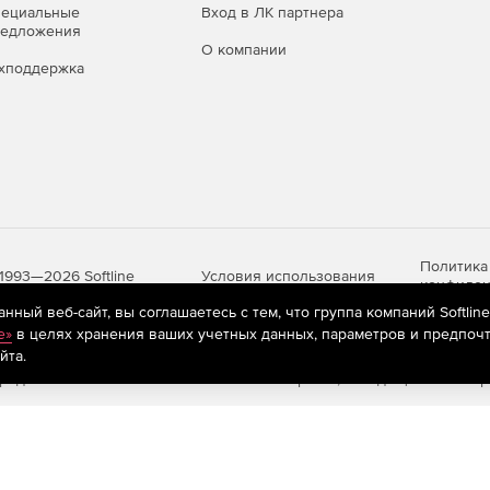
пециальные
Вход в ЛК партнера
редложения
О компании
хподдержка
мусора в смете.
нования.
мов списком из внешних документов (из буфера обмена
Политика
Условия использования
1993—2026 Softline
конфиден
ный веб-сайт, вы соглашаетесь с тем, что группа компаний Softlin
e»
в целях хранения ваших учетных данных, параметров и предпочт
йта.
яются
рекомендательные технологии
(информационные технологии п
предпочтениям пользователей сети «Интернет», находящихся на те