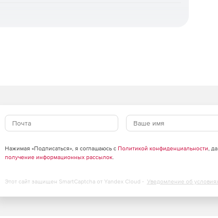
.
ции
Нажимая «Подписаться», я соглашаюсь с
Политикой конфиденциальности
, д
ксный, ресурсный, ресурсно-индексный.
получение информационных рассылок
.
бъема и стоимости.
Этот сайт защищен SmartCaptcha от Yandex Cloud -
Уведомление об условия