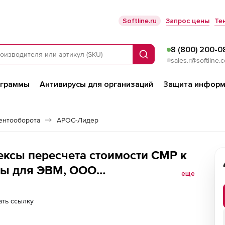
Softline.ru
Запрос цены
Те
8 (800) 200-0
Поиск
sales.r@softline.
ограммы
Антивирусы для организаций
Защита информ
ентооборота
АРОС-Лидер
ексы пересчета стоимости СМР к
мы для ЭВМ, ООО
еще
ц), Смоленская область 2-е и
ть ссылку