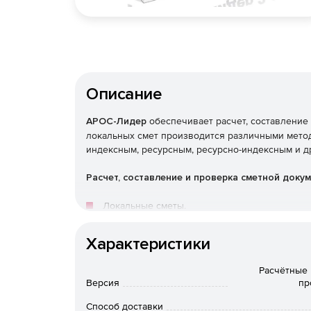
Описание
АРОС-Лидер
обеспечивает расчет, составление
локальных смет производится различными метод
индексным, ресурсным, ресурсно-индексным и д
Расчет, составление и проверка сметной доку
Локальные сметы.
Объектные сметы.
Характеристики
Сводные сметные расчеты.
Расчётные 
Версия
пр
Акты выполненных работ КС-2.
Способ доставки