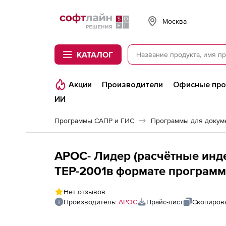
Softline
Москва
КАТАЛОГ
Акции
Производители
Офисные пр
ИИ
Программы САПР и ГИС
Программы для докум
АРОС- Лидер (расчётные инд
ТЕР-2001в формате програм
Стройинформресурс, за 1 меся
Нет отзывов
последующие рабочие места
Производитель:
АРОС
Прайс-лист
Скопирова