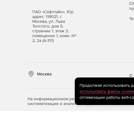
С
п
Поиск в смете и актах.
ПАО «Софтлайн». Юр.
адрес: 119021, г.
Те
Москва, ул. Льва
Фильтр во всех справочниках.
Толстого, дом 5,
строение 1, этаж 3,
помещение 1, комн. №
Автоматический расчет массы строительного 
2, 2а (А-311)
Добавление строк в смету путем ввода обос
Добавление расценок, материалов и механиз
Windows, Excel, Word и др.).
Москва
© 
Продолжая использовать дан
использовать файлы «cooki
оптимизации работы веб-са
На информационном ресурсе store.softline.ru примен
систематизации и анализа сведений, относящихся к 