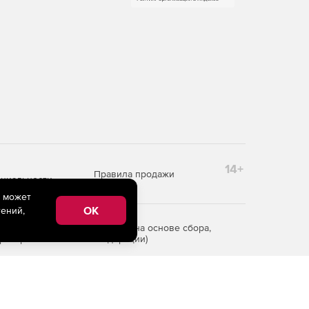
14+
Правила продажи
циальности
e может
OK
ений,
редоставления информации на основе сбора,
рритории Российской Федерации)