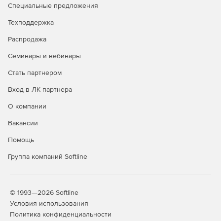
или разделу.
Специальные предложения
Графическое отображение закрытия по каждой
Техподдержка
позиции.
Распродажа
Создание сметы из нескольких актов.
Семинары и вебинары
Стать партнером
Дополнительные возможности
Вход в ЛК партнера
Редактор стандартных сметных отчетов.
О компании
Расчет объемов работ.
Вакансии
Создание концовок по смете по формуле.
Помощь
Применение коэффициентов на «все, кроме».
Группа компаний Softline
Поиск в смете и актах.
Фильтр во всех справочниках.
© 1993—2026 Softline
Условия использования
Автоматический расчет массы строительного мусора
Политика конфиденциальности