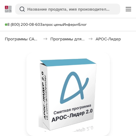
Softline
Поиск
Ме
8 (800) 200-08-60
Запрос цены
Инферит
Блог
Программы САПР и ГИС
Программы для документооборота
АРОС-Лидер