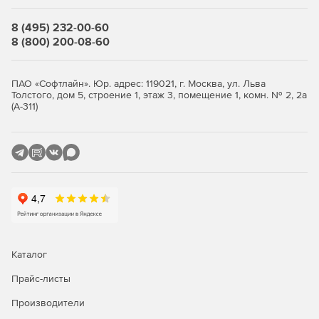
Все иконки в программе имеют подписи.
8 (495) 232-00-60
8 (800) 200-08-60
Окно «Локальная смета»
Итоги по разделу и смете всегда на экране.
ПАО «Софтлайн». Юр. адрес: 119021, г. Москва, ул. Льва
Толстого, дом 5, строение 1, этаж 3, помещение 1, комн. № 2, 2а
Переключение метода расчета: базисно-индексный,
(А-311)
ресурсный, ресурсно-индексный.
Задание и редактирование формул расчета объема и
стоимости.
Фильтр (поиск) в смете и акте.
Пересчет сметы и акта из справочников.
Экспертиза сметы на соответствие нормативам.
Каталог
Окно «Акт выполненных работ»
Прайс-листы
Производители
Задание общего процента выполнения по всей смете