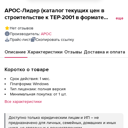
АРОС-Лидер (каталог текущих цен в
строительстве к ТЕР-2001 в формате
еще
программы для ЭВМ АРОС- Лидер, ООО
Нет отзывов
Стройинформресурс, за 1 месяц),
Производитель:
АРОС
Мурманская область 2-е и последующие
Прайс-лист
Скопировать ссылку
рабочие места
Описание
Характеристики
Отзывы
Доставка и оплата
Коротко о товаре
Срок действия: 1 мес.
Платформа: Windows
Тип лицензии: полная версия
Минимальная покупка: от 1 шт.
Все характеристики
Доступно только юридическим лицам и ИП – не
предназначено для личных, семейных, домашних и иных
нужд, не связанных с осуществлением