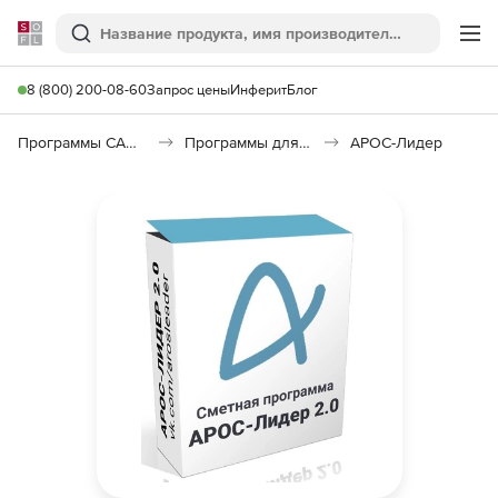
Softline
Поиск
Ме
8 (800) 200-08-60
Запрос цены
Инферит
Блог
Программы САПР и ГИС
Программы для документооборота
АРОС-Лидер