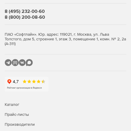
Все иконки в программе имеют подписи.
8 (495) 232-00-60
8 (800) 200-08-60
Окно «Локальная смета»
Итоги по разделу и смете всегда на экране.
ПАО «Софтлайн». Юр. адрес: 119021, г. Москва, ул. Льва
Толстого, дом 5, строение 1, этаж 3, помещение 1, комн. № 2, 2а
Переключение метода расчета: базисно-индексный,
(А-311)
ресурсный, ресурсно-индексный.
Задание и редактирование формул расчета объема и
стоимости.
Фильтр (поиск) в смете и акте.
Пересчет сметы и акта из справочников.
Экспертиза сметы на соответствие нормативам.
Каталог
Окно «Акт выполненных работ»
Прайс-листы
Производители
Задание общего процента выполнения по всей смете