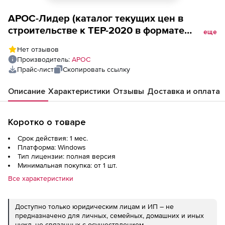
АРОС-Лидер (каталог текущих цен в
строительстве к ТЕР-2020 в формате
еще
программы для ЭВМ АРОС- Лидер, ООО
Нет отзывов
Стройинформресурс, за 1 месяц),
Производитель:
АРОС
Краснодарский край 2-е и последующие
Прайс-лист
Скопировать ссылку
рабочие места
Описание
Характеристики
Отзывы
Доставка и оплата
Коротко о товаре
Срок действия: 1 мес.
Платформа: Windows
Тип лицензии: полная версия
Минимальная покупка: от 1 шт.
Все характеристики
Доступно только юридическим лицам и ИП – не
предназначено для личных, семейных, домашних и иных
нужд, не связанных с осуществлением