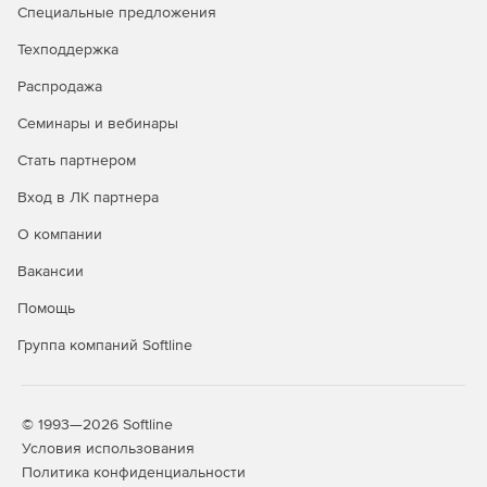
или разделу.
Специальные предложения
Графическое отображение закрытия по каждой
Техподдержка
позиции.
Распродажа
Создание сметы из нескольких актов.
Семинары и вебинары
Стать партнером
Дополнительные возможности
Вход в ЛК партнера
Редактор стандартных сметных отчетов.
О компании
Расчет объемов работ.
Вакансии
Создание концовок по смете по формуле.
Помощь
Применение коэффициентов на «все, кроме».
Группа компаний Softline
Поиск в смете и актах.
Фильтр во всех справочниках.
© 1993—2026 Softline
Условия использования
Автоматический расчет массы строительного мусора
Политика конфиденциальности