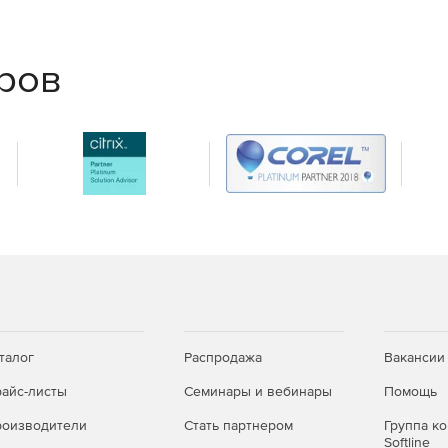
ам.
еров
й смете или разделу.
ой позиции.
талог
Распродажа
Вакансии
айс-листы
Семинары и вебинары
Помощь
оизводители
Стать партнером
Группа к
Softline