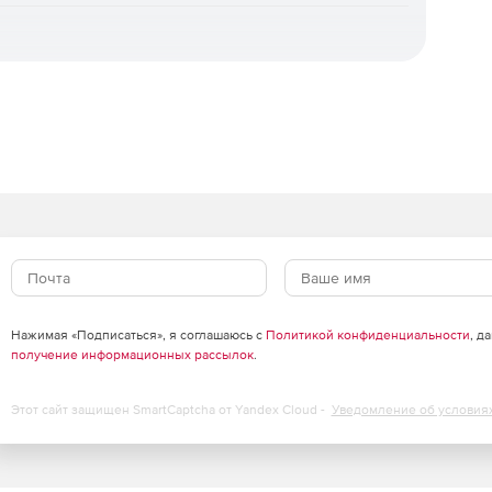
.
ции
Нажимая «Подписаться», я соглашаюсь с
Политикой конфиденциальности
, д
ксный, ресурсный, ресурсно-индексный.
получение информационных рассылок
.
бъема и стоимости.
Этот сайт защищен SmartCaptcha от Yandex Cloud -
Уведомление об условия