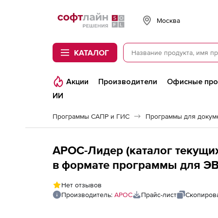
Softline
Москва
КАТАЛОГ
Акции
Производители
Офисные пр
ИИ
Программы САПР и ГИС
Программы для докум
АРОС-Лидер (каталог текущих
в формате программы для Э
Стройинформресурс, за 1 меся
Нет отзывов
последующие рабочие места
Производитель:
АРОС
Прайс-лист
Скопирова