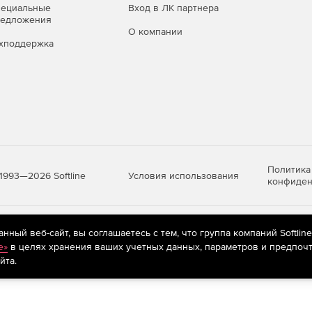
пециальные
Вход в ЛК партнера
редложения
О компании
хподдержка
мусора в смете.
нования.
мов списком из внешних документов (из буфера обмена
Политика
Условия использования
1993—2026 Softline
конфиден
яются
рекомендательные технологии
(информационные технологии п
ный веб-сайт, вы соглашаетесь с тем, что группа компаний Softlin
предпочтениям пользователей сети «Интернет», находящихся на те
e»
в целях хранения ваших учетных данных, параметров и предпочт
йта.