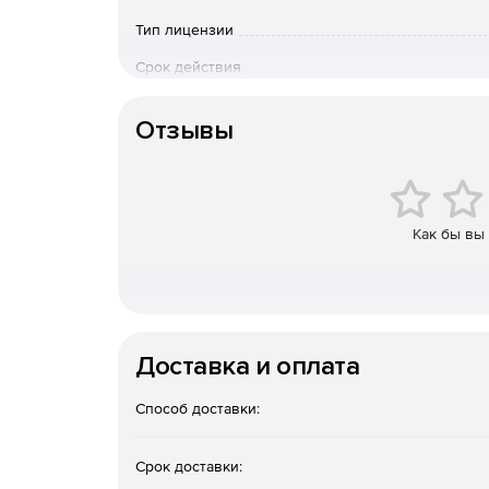
Справки о стоимости выполненных работ КС-
Тип лицензии
Срок действия
Журнал учета выполненных работ КС-6.
Тип организации
Отчеты о расходе основных материалов М-29
Отзывы
Понятный и удобный интерфейс
Несколько цветовых решений программы и 
Как бы вы
оформления.
Быстрый и удобный доступ ко всем справочн
Оповещения о новых письмах и приказах Пра
Доставка и оплата
Настройки расчета и печати
Способ доставки:
Все настройки расчета и печати в одном мест
Срок доставки:
Однозначные настройки Вкл./Откл.