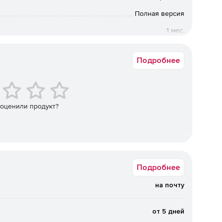
3.
Полная версия
1 мес.
Коммерческая
.
Подробнее
широкие возможности индивидуальных настроек
 оценили продукт?
икам с Главной страницы.
вительства РФ и других новостях прямо в программе.
Подробнее
на почту
е.
от 5 дней