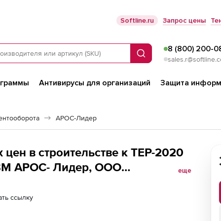
Softline.ru
Запрос цены
Те
8 (800) 200-0
Поиск
sales.r@softline.
ограммы
Антивирусы для организаций
Защита информ
ентооборота
АРОС-Лидер
 цен в строительстве к ТЕР-2020
ВМ АРОС- Лидер, ООО
еще
ц), Чукотский АО 2-е и
ть ссылку