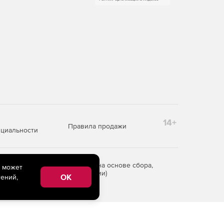
14+
Правила продажи
циальности
редоставления информации на основе сбора,
e может
рритории Российской Федерации)
OK
ений,