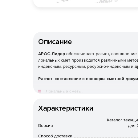
Описание
АРОС-Лидер
обеспечивает расчет, составление
локальных смет производится различными метод
индексным, ресурсным, ресурсно-индексным и д
Расчет, составление и проверка сметной доку
Локальные сметы.
Объектные сметы.
Характеристики
Сводные сметные расчеты.
Каталог текущи
Версия
для 
Акты выполненных работ КС-2.
Способ доставки