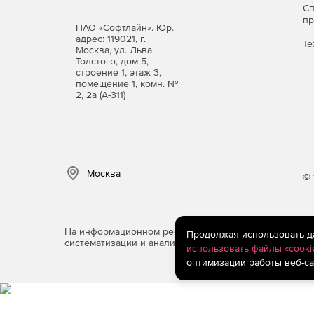
С
п
Поиск в смете и актах.
ПАО «Софтлайн». Юр.
адрес: 119021, г.
Те
Москва, ул. Льва
Фильтр во всех справочниках.
Толстого, дом 5,
строение 1, этаж 3,
помещение 1, комн. №
Автоматический расчет массы строительного 
2, 2а (А-311)
Добавление строк в смету путем ввода обос
Добавление расценок, материалов и механиз
Windows, Excel, Word и др.).
Москва
© 
На информационном ресурсе store.softline.ru примен
Продолжая использовать дан
систематизации и анализа сведений, относящихся к 
использовать файлы «cooki
оптимизации работы веб-са