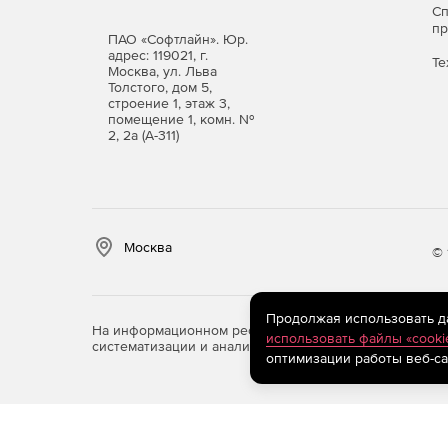
С
п
Поиск в смете и актах.
ПАО «Софтлайн». Юр.
адрес: 119021, г.
Те
Москва, ул. Льва
Фильтр во всех справочниках.
Толстого, дом 5,
строение 1, этаж 3,
помещение 1, комн. №
Автоматический расчет массы строительного 
2, 2а (А-311)
Добавление строк в смету путем ввода обос
Добавление расценок, материалов и механиз
Windows, Excel, Word и др.).
Москва
© 
Продолжая использовать дан
На информационном ресурсе store.softline.ru примен
использовать файлы «cooki
систематизации и анализа сведений, относящихся к 
оптимизации работы веб-са