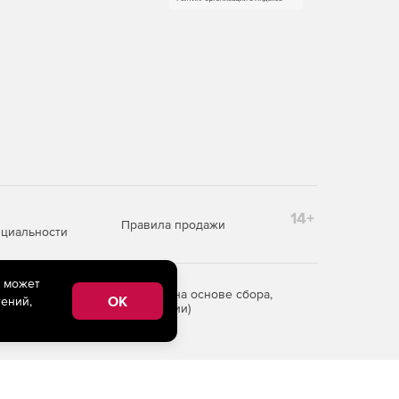
14+
Правила продажи
циальности
e может
редоставления информации на основе сбора,
OK
ений,
рритории Российской Федерации)