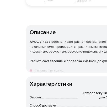
Описание
АРОС-Лидер
обеспечивает расчет, составление
локальных смет производится различными метод
индексным, ресурсным, ресурсно-индексным и д
Расчет, составление и проверка сметной доку
Локальные сметы.
Объектные сметы.
Характеристики
Сводные сметные расчеты.
Каталог текущи
Версия
для 
Акты выполненных работ КС-2.
Способ доставки