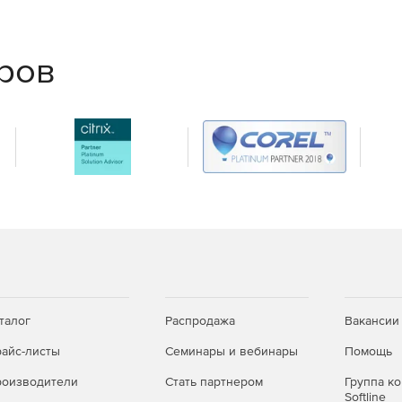
ам.
еров
й смете или разделу.
ой позиции.
талог
Распродажа
Вакансии
айс-листы
Семинары и вебинары
Помощь
оизводители
Стать партнером
Группа к
Softline