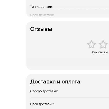
Справки о стоимости выполненных работ КС-
Тип лицензии
Срок действия
Журнал учета выполненных работ КС-6.
Тип организации
Отчеты о расходе основных материалов М-29
Отзывы
Понятный и удобный интерфейс
Несколько цветовых решений программы и 
Как бы вы
оформления.
Быстрый и удобный доступ ко всем справочн
Оповещения о новых письмах и приказах Пра
Доставка и оплата
Настройки расчета и печати
Способ доставки:
Все настройки расчета и печати в одном мест
Срок доставки:
Однозначные настройки Вкл./Откл.