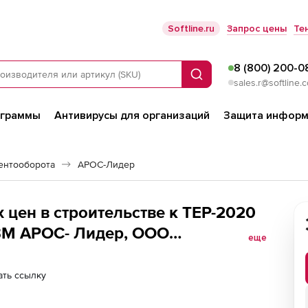
Softline.ru
Запрос цены
Те
8 (800) 200-0
Поиск
sales.r@softline.
ограммы
Антивирусы для организаций
Защита информ
ентооборота
АРОС-Лидер
 цен в строительстве к ТЕР-2020
ВМ АРОС- Лидер, ООО
еще
яц), Карачаево-Черкесская
о
ть ссылку