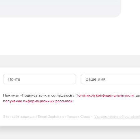
.
ции
Нажимая «Подписаться», я соглашаюсь с
Политикой конфиденциальности
, д
ксный, ресурсный, ресурсно-индексный.
получение информационных рассылок
.
бъема и стоимости.
Этот сайт защищен SmartCaptcha от Yandex Cloud -
Уведомление об условия