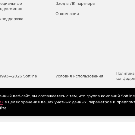
пециальные
Вход в ЛК партнера
редложения
О компании
хподдержка
мусора в смете.
нования.
мов списком из внешних документов (из буфера обмена
Политика
Условия использования
1993—2026 Softline
конфиден
ный веб-сайт, вы соглашаетесь с тем, что группа компаний Softlin
яются
рекомендательные технологии
(информационные технологии п
e»
в целях хранения ваших учетных данных, параметров и предпочт
предпочтениям пользователей сети «Интернет», находящихся на те
йта.