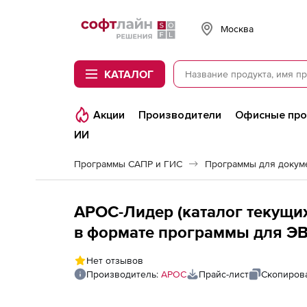
Softline
Москва
КАТАЛОГ
Акции
Производители
Офисные пр
ИИ
Программы САПР и ГИС
Программы для докум
АРОС-Лидер (каталог текущих
в формате программы для Э
Стройинформресурс, за 1 мес
Нет отзывов
Республика 1-е рабочее мест
Производитель:
АРОС
Прайс-лист
Скопирова