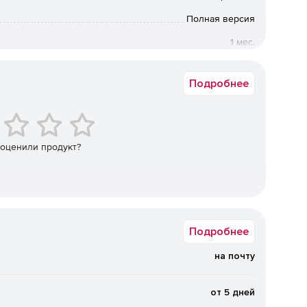
3.
Полная версия
1 мес.
Коммерческая
.
Подробнее
широкие возможности индивидуальных настроек
 оценили продукт?
икам с Главной страницы.
вительства РФ и других новостях прямо в программе.
Подробнее
на почту
е.
от 5 дней