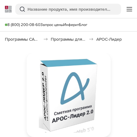
Softline
Поиск
Ме
8 (800) 200-08-60
Запрос цены
Инферит
Блог
Программы САПР и ГИС
Программы для документооборота
АРОС-Лидер