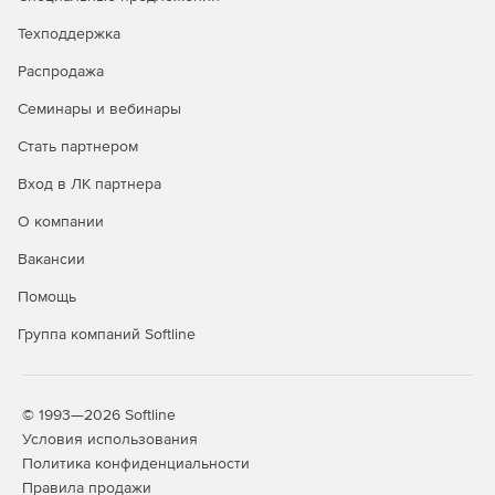
Графическое отображение закрытия по каждой
Техподдержка
позиции.
Распродажа
Создание сметы из нескольких актов.
Семинары и вебинары
Стать партнером
Дополнительные возможности
Вход в ЛК партнера
Редактор стандартных сметных отчетов.
О компании
Расчет объемов работ.
Вакансии
Создание концовок по смете по формуле.
Помощь
Применение коэффициентов на «все, кроме».
Группа компаний Softline
Поиск в смете и актах.
Фильтр во всех справочниках.
© 1993—2026 Softline
Условия использования
Автоматический расчет массы строительного мусора
Политика конфиденциальности
в смете.
Правила продажи