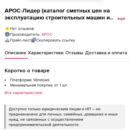
АРОС-Лидер (каталог сметных цен на
эксплуатацию строительных машин и
еще
автотранспортных средств к ТСНБ
Нет отзывов
ТЕР-2001, ДПО УРЦЦС, за 1 квартал),
Производитель:
АРОС
Республики Удмуртия 2-е и последующие
Прайс-лист
Скопировать ссылку
рабочие места
Описание
Характеристики
Отзывы
Доставка и оплата
Коротко о товаре
Платформа: Windows
Минимальная покупка: от 1 шт.
Все характеристики
Доступно только юридическим лицам и ИП – не
предназначено для личных, семейных, домашних и иных
нужд, не связанных с осуществлением
предпринимательской деятельности