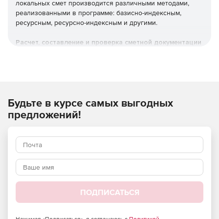
локальных смет производится различными методами,
реализованными в программе: базисно-индексным,
ресурсным, ресурсно-индексным и другими.
Расчет, составление и проверка сметной документации
Локальные сметы.
Объектные сметы.
Будьте в курсе самых выгодных
Сводные сметные расчеты.
предложений!
Акты выполненных работ КС-2.
Справки о стоимости выполненных работ КС-3.
Журнал учета выполненных работ КС-6.
Отчеты о расходе основных материалов М-29.
ПОДПИСАТЬСЯ
Понятный и удобный интерфейс