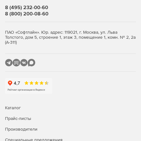
Все иконки в программе имеют подписи.
8 (495) 232-00-60
8 (800) 200-08-60
Окно «Локальная смета»
Итоги по разделу и смете всегда на экране.
ПАО «Софтлайн». Юр. адрес: 119021, г. Москва, ул. Льва
Толстого, дом 5, строение 1, этаж 3, помещение 1, комн. № 2, 2а
Переключение метода расчета: базисно-индексный,
(А-311)
ресурсный, ресурсно-индексный.
Задание и редактирование формул расчета объема и
стоимости.
Фильтр (поиск) в смете и акте.
Пересчет сметы и акта из справочников.
Экспертиза сметы на соответствие нормативам.
Каталог
Окно «Акт выполненных работ»
Прайс-листы
Производители
Задание общего процента выполнения по всей смете
или разделу.
Специальные предложения