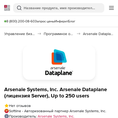
Softline
Поиск
Ме
8 (800) 200-08-60
Запрос цены
Инферит
Блог
Управление бизнесом, CRM/ERP
Программное обеспечение для управления бизнесом
Arsenale Dataplane for JIRA
Arsenale Systems, Inc. Arsenale Dataplane
(лицензия Server), Up to 250 users
Нет отзывов
Softline - Авторизованный партнер Arsenale Systems, Inc.
Производитель:
Arsenale Systems, Inc.