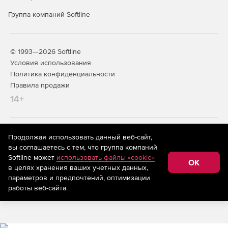
Группа компаний Softline
© 1993—2026 Softline
Условия использования
Политика конфиденциальности
Правила продажи
14+
На информационном ресурсе store.softline.ru применяются
Продолжая использовать данный веб-сайт,
рекомендательные технологии
(информационные технологии
вы соглашаетесь с тем, что группа компаний
предоставления информации на основе сбора,
Softline может
использовать файлы «cookie»
систематизации и анализа сведений, относящихся к
OK
в целях хранения ваших учетных данных,
предпочтениям пользователей сети «Интернет»,
находящихся на территории Российской Федерации)
параметров и предпочтений, оптимизации
работы веб-сайта.