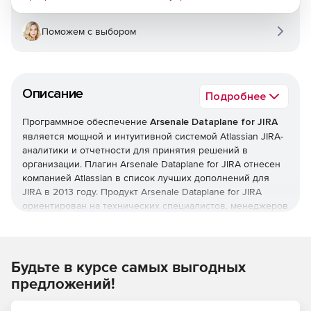
Поможем с выбором
Описание
Подробнее
Программное обеспечение
Arsenale Dataplane for JIRA
является мощной и интуитивной системой Atlassian JIRA-
аналитики и отчетности для принятия решений в
организации. Плагин Arsenale Dataplane for JIRA отнесен
компанией Atlassian в список лучших дополнений для
JIRA в 2013 году. Продукт Arsenale Dataplane for JIRA
ориентирован на технических специалистов, менеджеров
по проектам и продуктам, которым нужна
всеобъемлющая аналитика ключевых показателей
производительности и тенденций в JIRA-данных.
Будьте в курсе самых выгодных
Arsenale Dataplane for JIRA позволяет использовать
предложений!
преимущества истории проектов JIRA и их проблем:
просматривать назад во времени тенденции,