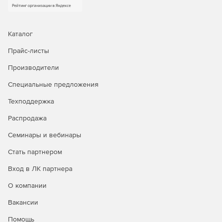
отчетов в PDF для обмена с другими пользователями
или в CSV/Excel для дополнительного анализа.
Каталог
Прайс-листы
Производители
Специальные предложения
Техподдержка
Распродажа
Семинары и вебинары
Стать партнером
Вход в ЛК партнера
О компании
Вакансии
Помощь