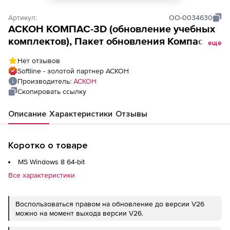
Артикул:
ОО-0034630
АСКОН КОМПАС-3D (обновление учебных
комплектов), Пакет обновления Компaс-3D
еще
и приложений v21 до v22 на 10 мест
Нет отзывов
Softline - золотой партнер АСКОН
Производитель:
АСКОН
Скопировать ссылку
Описание
Характеристики
Отзывы
Коротко о товаре
MS Windows 8 64-bit
Все характеристики
Воспользоваться правом на обновление до версии V26
можно на момент выхода версии V26.