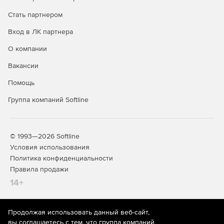
Стать партнером
Оборудование: Системы вентиляции. Предназначено
для построения разветвленных трехмерных моделей
Вход в ЛК партнера
элементов систем вентиляции (воздуховодов).
О компании
Покрытия. Позволяет создавать в 3D-моделях
Вакансии
различные типы покрытий, с указанием их свойств и
характеристик.
Помощь
Разъемные соединения. Позволяет формировать и
Группа компаний Softline
размещать в сборке набор крепежных элементов.
Неразъемные соединения. Предназначено для 3D-
© 1993—2026 Softline
моделирования сварных и клеевых соединений.
Условия использования
Политика конфиденциальности
Правила продажи
14+
Приложения для машиностроения
«Стандартные изделия» и «Материалы и Сортаменты»
на платформе ПОЛИНОМ:MDM.
Продолжая использовать данный веб-сайт,
На информационном ресурсе store.softline.ru применяются
вы соглашаетесь с тем, что группа компаний