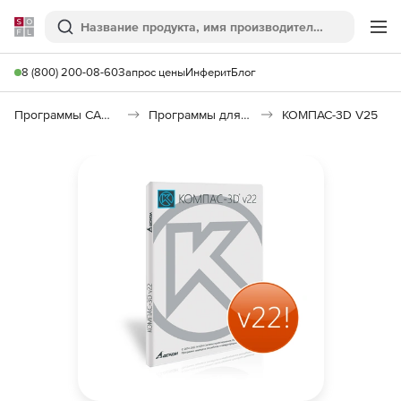
Softline
Поиск
Ме
8 (800) 200-08-60
Запрос цены
Инферит
Блог
Программы САПР и ГИС
Программы для машиностроения
КОМПАС-3D V25