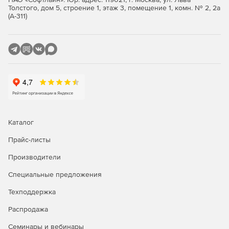
Толстого, дом 5, строение 1, этаж 3, помещение 1, комн. № 2, 2а
Появилась специальная панель для работы с
(А-311)
ограничениями, которая автоматически возникает
после указания объекта и позволяет наложить на этот
объект новые ограничения либо снять с него одно
или несколько имеющихся.
Связывание составной части с обозначением
позиции, компонентом или телом; специальный
режим для работы со сборкой с исполнениями; выбор
стиля спецификации, согласно которой должен
отображаться состав; использование ссылок в
Каталог
качестве значения свойств и др.
Прайс-листы
Автоматическое указание на изделие-заготовку в
ассоциативном чертеже детали и спецификации.
Производители
Специальные предложения
Общее наименование групп стандартных изделий или
материалов.
Техподдержка
Распродажа
Семинары и вебинары
Новые приложения