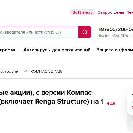
Softline.ru
Запрос цены
Те
8 (800) 200-0
Поиск
sales.r@softline.
ограммы
Антивирусы для организаций
Защита информ
остроения
КОМПАС-3D V25
е акции), с версии Компaс-
включает Renga Structure) на 1
еще