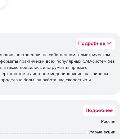
Подробнее
ования, построенная на собственном геометрическом
 форматы практически всех популярных CAD-систем без
, а также появились инструменты прямого
оверхностное и листовое моделирование, расширены
 проделана большая работа над скоростью и
Подробнее
и практически всех популярных CAD-систем без
ддерживаются форматы систем: UGS/NX, CATIA,
Россия
овинка доступна в базовой функциональности КОМПАС-3D
Старые акции