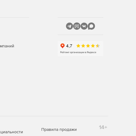
омпаний
14+
Правила продажи
циальности