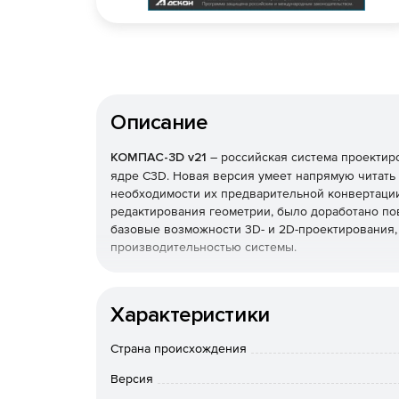
Описание
КОМПАС-3D v21
– российская система проектир
ядре C3D. Новая версия умеет напрямую читать
необходимости их предварительной конвертации
редактирования геометрии, было доработано п
базовые возможности 3D- и 2D-проектирования,
производительностью системы.
Прямое чтение форматов других CAD-систем
Характеристики
КОМПАС-3D научился напрямую открывать модел
использования дополнительного конвертера. По
Страна происхождения
ProE/Creo, SolidWorks, SolidEdge и Inventor. Н
v20.
Версия