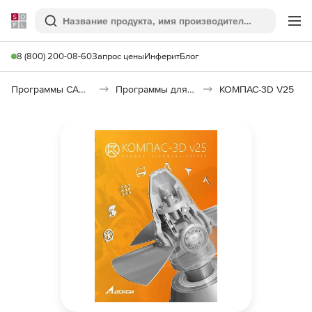
Softline
Поиск
Ме
8 (800) 200-08-60
Запрос цены
Инферит
Блог
Программы САПР и ГИС
Программы для машиностроения
КОМПАС-3D V25