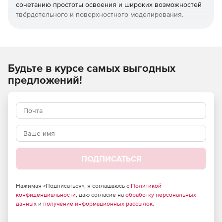
сочетанию простоты освоения и широких возможностей
твёрдотельного и поверхностного моделирования.
КОМПАС-3D широко используется для проектирования
изделий основного и вспомогательного производств в
таких отраслях промышленности, как машиностроение
(транспортное, сельскохозяйственное, энергетическое,
Будьте в курсе самых выгодных
нефтегазовое, химическое и т.д.), приборостроение,
предложений!
авиастроение, судостроение, станкостроение,
вагоностроение, металлургия, промышленное и
гражданское строительство, товары народного
потребления и т.д.
ПОДПИСАТЬСЯ
Нажимая «Подписаться», я соглашаюсь с
Политикой
конфиденциальности
, даю согласие на
обработку персональных
данных
и
получение информационных рассылок
.