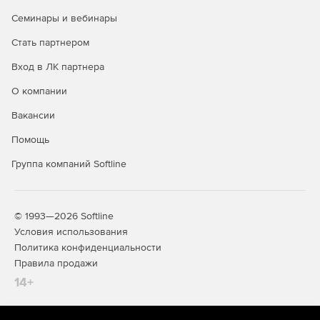
Семинары и вебинары
Стать партнером
Вход в ЛК партнера
О компании
Строительная линейка Компас
Вакансии
КОМПАС-
Предназначен для 2D-задач
Помощь
проектировщиков, архитекторов,
Строитель
инженеров, конструкторов.
Группа компаний Softline
Работа в 2D
Используется при разработке рабочей и
Учебных
проектной документации.
комплектов
Поддерживает объектное
нет
© 1993—2026 Softline
проектирование для элементов: стена,
Условия использования
окно, дверь, перекрытие, колонна,
Политика конфиденциальности
лестница. Позволяет оформлять и
разрабатывать документацию по
Правила продажи
различным разделам проекта:
14+
Архитектура.
Конструкции.