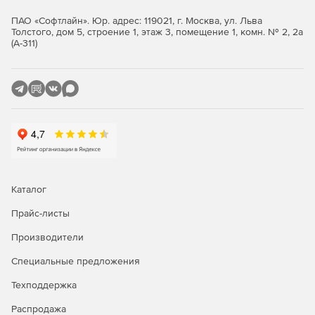
изделия в производство.
ПАО «Софтлайн». Юр. адрес: 119021, г. Москва, ул. Льва
Толстого, дом 5, строение 1, этаж 3, помещение 1, комн. № 2, 2а
КОМПАС-3D позволяет осуществлять экспорт и импорт (с
(А-311)
возможностью последующего редактирования) данных
через такие распространённые форматы, как DWG, DXF,
STEP, ACIS, IGES, Parasolid и другие, а также прямую
вставку компонентов из наиболее широкоиспользуемых
CAD-систем (SolidWorks, Autodesk Inventor, Solid Edge,
Creo, NX, CATIA).
Благодаря работе с полигональными объектами (через
файлы типов STL, OBJ и JT), можно обрабатывать
результаты 3D-сканирования, что позволяет решать
задачи реверс- инжиниринга.
Каталог
Прайс-листы
Производители
Специальные предложения
Техподдержка
Распродажа