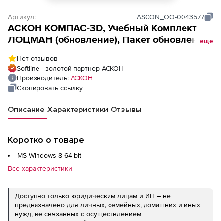
Артикул:
ASCON_ОО-0043577
АСКОН КОМПАС-3D, Учебный Комплект
ЛОЦМАН (обновление), Пакет обновления
еще
ЛОЦМАН:PLM и приложений до версии
Нет отзывов
2018.3 Про на 10 мест
Softline - золотой партнер АСКОН
Производитель:
АСКОН
Скопировать ссылку
Описание
Характеристики
Отзывы
Коротко о товаре
MS Windows 8 64-bit
Все характеристики
Доступно только юридическим лицам и ИП – не
предназначено для личных, семейных, домашних и иных
нужд, не связанных с осуществлением