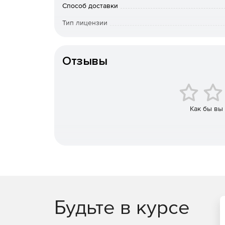
конкретное значение угла между объектами, 
Способ доставки
находиться.
Тип лицензии
Создание поверхности по подобию полигона
Операционная система
поверхности» для реверс-инжиниринга. Позв
цилиндрическую, коническую или сферическ
Отзывы
Каркасно-поверхностное моделирование
Сворачивание и разворачивание кривых.
Как бы вы
Продление кривых. Способы продления: той ж
Сглаживание сплайна. Сплайн, построенный 
колебаниями кривизны.
Усечение группы поверхностей. Обработка з
граней разных объектов. Опциональное удал
Будьте в курсе