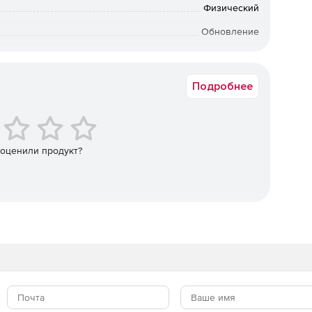
но и диапазон, в котором это значение может
Физический
Обновление
льного объекта. Новая команда «Подгонка
MS Windows 8 64-bit
оляет на основе полигональной получить плоскую,
ую поверхность.
Подробнее
 оценили продукт?
е кривой, по касательной, дугой окружности.
по точкам, можно сделать более плавным, с меньшими
а один вызов команды нескольких поверхностей, тел,
ение секущего объекта из модели.