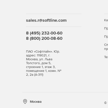
Покрытия. Позволяет создавать в 3D-моделя
характеристик.
Разъемные соединения. Позволяет формиров
sales.r@softline.com
Ка
Пр
Неразъемные соединения. Предназначено дл
8 (495) 232-00-60
Пр
8 (800) 200-08-60
С
п
Приложения для машиностроения
ПАО «Софтлайн». Юр.
адрес: 119021, г.
Те
Москва, ул. Льва
«Стандартные изделия» и «Материалы и Со
Толстого, дом 5,
строение 1, этаж 3,
помещение 1, комн. №
Расчет и построение шкивов плоскоременно
2, 2а (А-311)
и механические передачи».
Разделка сварных деталей. Приложение «Не
Москва
© 
Импорт модели платы через STEP и Parasoli