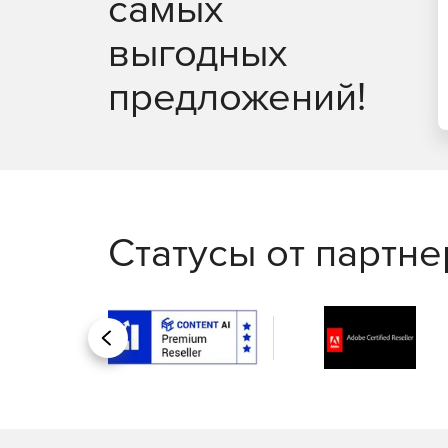
самых
2D: чертежи, спецификации, отчеты
выгодных
Появилась специальная панель для работы с
после указания объекта и позволяет наложит
предложений!
одно или несколько имеющихся.
Связывание составной части с обозначение
для работы со сборкой с исполнениями; выб
отображаться состав; использование ссылок 
Автоматическое указание на изделие-загото
Статусы от партн
Общее наименование групп стандартных изд
Назад
Новые приложения
Оборудование: Системы вентиляции. Предна
моделей элементов систем вентиляции (возд