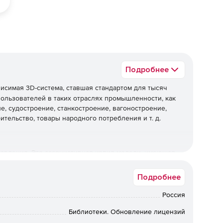
Подробнее
исимая 3D-система, ставшая стандартом для тысяч
ользователей в таких отраслях промышленности, как
, судостроение, станкостроение, вагоностроение,
тельство, товары народного потребления и т. д.
тавления. Это ассоциативная копия модели, имеющая
твах поверхности.
Подробнее
иза. Цветовая индикация геометрии без степеней
ов и ограничений с потерянной связью.
Россия
Библиотеки. Обновление лицензий
жении сопряжения теперь можно задать не только