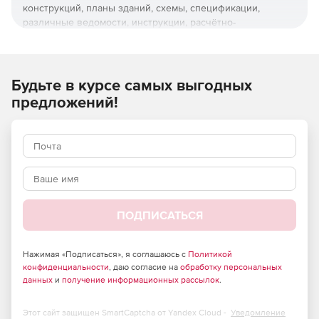
конструкций, планы зданий, схемы, спецификации,
различные ведомости, инструкции, расчётно-
пояснительные записки, технические условия и прочие
документы.
Широкие возможности КОМПАС-График позволяют
Будьте в курсе самых выгодных
использовать:
предложений!
разнообразные способы построения графических
примитивов;
параметризацию и интеллектуальные режимы
привязок;
ортогональное черчение;
ПОДПИСАТЬСЯ
работу со слоями, видами и листами
(многодокументный режим работы);
Нажимая «Подписаться», я соглашаюсь с
Политикой
конфиденциальности
, даю согласие на
обработку персональных
любые стили линий, штриховок, текстов;
данных
и
получение информационных рассылок
.
многочисленные способы простановки размеров и
Этот сайт защищен SmartCaptcha от Yandex Cloud -
Уведомление