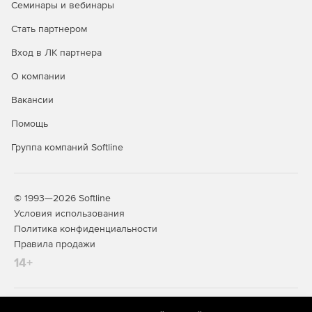
Семинары и вебинары
собраны в «Азбуке КОМПАС-График». Данная Азбука
поможет на готовых примерах разобраться с
Стать партнером
возможностями КОМПАС-График и в кратчайшие сроки
начать решать рабочие задачи.
Вход в ЛК партнера
О компании
Вакансии
Помощь
Группа компаний Softline
© 1993—2026 Softline
Условия использования
Политика конфиденциальности
Правила продажи
14+
КОМПАС-3D позволяет осуществлять проверку
документов на соответствие стандартам оформления по