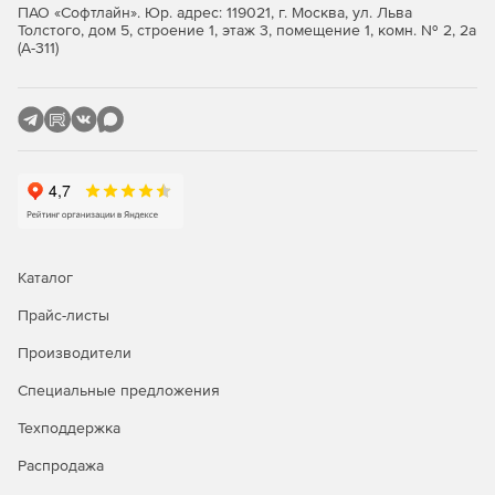
Поддержка распространённых форматов DXF/DWG даёт
ПАО «Софтлайн». Юр. адрес: 119021, г. Москва, ул. Льва
возможность организовывать эффективный обмен
Толстого, дом 5, строение 1, этаж 3, помещение 1, комн. № 2, 2а
данными со смежными организациями и заказчиками,
(А-311)
использующими любые чертёжно-графические системы.
В основе КОМПАС-График лежит российское
геометрическое ядро C3D (создано C3D Labs, дочерней
компанией АСКОН) и собственные программные
технологии. Ядро C3D уже работает под управлением
платформы Linux.
Для автоматизации большого количества рутинных
процессов рекомендуется использовать КОМПАС-График
Каталог
в связке с системой трёхмерного моделирования
КОМПАС-3D, такое сочетание позволяет поддерживать
Прайс-листы
ассоциативные связи между 3D моделью изделия
Производители
и выпускаемой на неё документацией.
Специальные предложения
Система имеет простой и понятный интерфейс, который
позволяет быстро освоить функционал и приступить к
Техподдержка
работе. Чтобы первые шаги по работе в системе были
легче, КОМПАС-График содержит интерактивные уроки
Распродажа
для изучения основного инструментария, которые