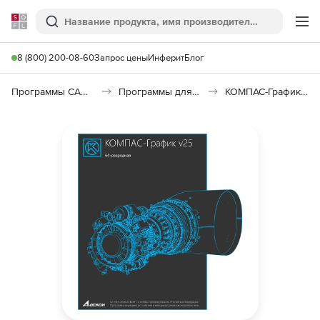
Softline
Поиск
Ме
8 (800) 200-08-60
Запрос цены
Инферит
Блог
Программы САПР и ГИС
Программы для машиностроения
КОМПАС-График V25