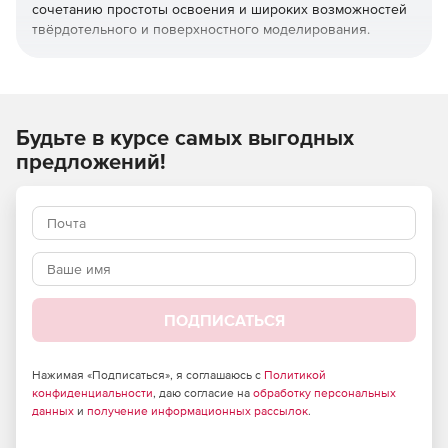
сочетанию простоты освоения и широких возможностей
твёрдотельного и поверхностного моделирования.
КОМПАС-3D широко используется для проектирования
изделий основного и вспомогательного производств в
таких отраслях промышленности, как машиностроение
(транспортное, сельскохозяйственное, энергетическое,
Будьте в курсе самых выгодных
нефтегазовое, химическое и т.д.), приборостроение,
предложений!
авиастроение, судостроение, станкостроение,
вагоностроение, металлургия, промышленное и
гражданское строительство, товары народного
потребления и т.д.
ПОДПИСАТЬСЯ
Нажимая «Подписаться», я соглашаюсь с
Политикой
конфиденциальности
, даю согласие на
обработку персональных
данных
и
получение информационных рассылок
.