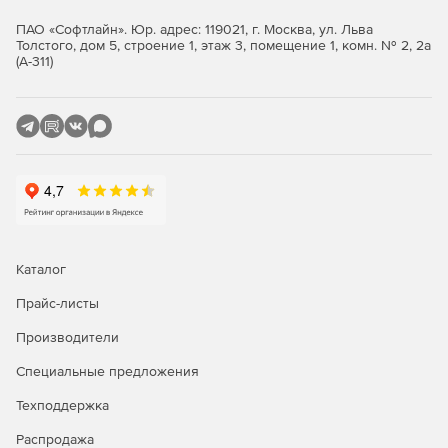
изделия в производство.
ПАО «Софтлайн». Юр. адрес: 119021, г. Москва, ул. Льва
Толстого, дом 5, строение 1, этаж 3, помещение 1, комн. № 2, 2а
КОМПАС-3D позволяет осуществлять экспорт и импорт (с
(А-311)
возможностью последующего редактирования) данных
через такие распространённые форматы, как DWG, DXF,
STEP, ACIS, IGES, Parasolid и другие, а также прямую
вставку компонентов из наиболее широкоиспользуемых
CAD-систем (SolidWorks, Autodesk Inventor, Solid Edge,
Creo, NX, CATIA).
Благодаря работе с полигональными объектами (через
файлы типов STL, OBJ и JT), можно обрабатывать
результаты 3D-сканирования, что позволяет решать
задачи реверс- инжиниринга.
Каталог
Прайс-листы
Производители
Специальные предложения
Техподдержка
Распродажа