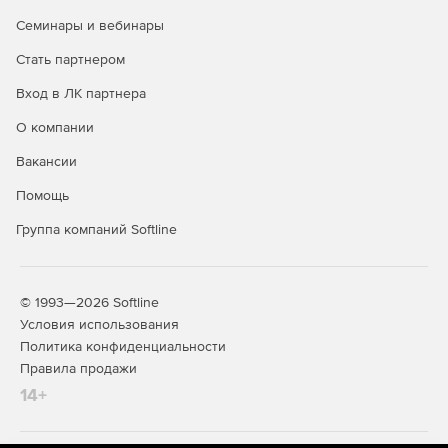
Семинары и вебинары
Стать партнером
Вход в ЛК партнера
О компании
Строительная линейка Компас
Вакансии
КОМПАС-
Предназначен для 2D-задач
Помощь
проектировщиков, архитекторов,
Строитель
инженеров, конструкторов.
Группа компаний Softline
Работа в 2D
Используется при разработке рабочей и
Учебных
проектной документации.
комплектов
Поддерживает объектное
нет
© 1993—2026 Softline
проектирование для элементов: стена,
Условия использования
окно, дверь, перекрытие, колонна,
Политика конфиденциальности
лестница. Позволяет оформлять и
разрабатывать документацию по
Правила продажи
различным разделам проекта:
14+
Архитектура.
Конструкции.