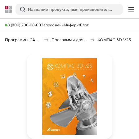
Softline
Поиск
Ме
8 (800) 200-08-60
Запрос цены
Инферит
Блог
Программы САПР и ГИС
Программы для машиностроения
КОМПАС-3D V25