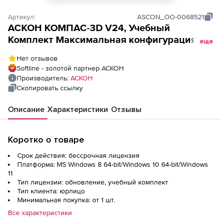
Артикул:
ASCON_ОО-0068521
АСКОН КОМПАС-3D V24, Учебный
Комплект Maксимальная конфигурация
еще
(обновление), Пакет обновления УК
Нет отзывов
Компaс-3D. Максимальная конфигурация.
Softline - золотой партнер АСКОН
v24 до v25 (на 10 мест)
Производитель:
АСКОН
Скопировать ссылку
Описание
Характеристики
Отзывы
Коротко о товаре
Срок действия: бессрочная лицензия
Платформа: MS Windows 8 64-bit/Windows 10 64-bit/Windows
11
Тип лицензии: обновление, учебный комплект
Тип клиента: юрлицо
Минимальная покупка: от 1 шт.
Все характеристики