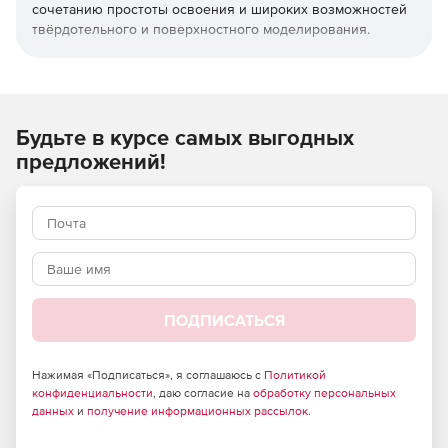
сочетанию простоты освоения и широких возможностей
твёрдотельного и поверхностного моделирования.
КОМПАС-3D широко используется для проектирования
изделий основного и вспомогательного производств в
таких отраслях промышленности, как машиностроение
(транспортное, сельскохозяйственное, энергетическое,
Будьте в курсе самых выгодных
нефтегазовое, химическое и т.д.), приборостроение,
предложений!
авиастроение, судостроение, станкостроение,
вагоностроение, металлургия, промышленное и
гражданское строительство, товары народного
потребления и т.д.
ПОДПИСАТЬСЯ
Нажимая «Подписаться», я соглашаюсь с
Политикой
конфиденциальности
, даю согласие на
обработку персональных
данных
и
получение информационных рассылок
.