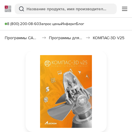
Softline
Поиск
Ме
8 (800) 200-08-60
Запрос цены
Инферит
Блог
Программы САПР и ГИС
Программы для машиностроения
КОМПАС-3D V25