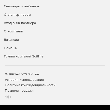
Семинары и вебинары
Стать партнером
Вход в ЛК партнера
О компании
Строительная линейка Компас
Вакансии
КОМПАС-
Предназначен для 2D-задач
Помощь
проектировщиков, архитекторов,
Строитель
инженеров, конструкторов.
Группа компаний Softline
Работа в 2D
Используется при разработке рабочей и
Учебных
проектной документации.
комплектов
Поддерживает объектное
нет
© 1993—2026 Softline
проектирование для элементов: стена,
Условия использования
окно, дверь, перекрытие, колонна,
Политика конфиденциальности
лестница. Позволяет оформлять и
разрабатывать документацию по
Правила продажи
различным разделам проекта:
14+
Архитектура.
Конструкции.