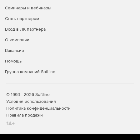
Семинары и вебинары
Стать партнером
Вход в ЛК партнера
О компании
Строительная линейка Компас
Вакансии
КОМПАС-
Предназначен для 2D-задач
Помощь
проектировщиков, архитекторов,
Строитель
инженеров, конструкторов.
Группа компаний Softline
Работа в 2D
Используется при разработке рабочей и
Учебных
проектной документации.
комплектов
Поддерживает объектное
нет
© 1993—2026 Softline
проектирование для элементов: стена,
Условия использования
окно, дверь, перекрытие, колонна,
Политика конфиденциальности
лестница. Позволяет оформлять и
разрабатывать документацию по
Правила продажи
различным разделам проекта:
14+
Архитектура.
Конструкции.