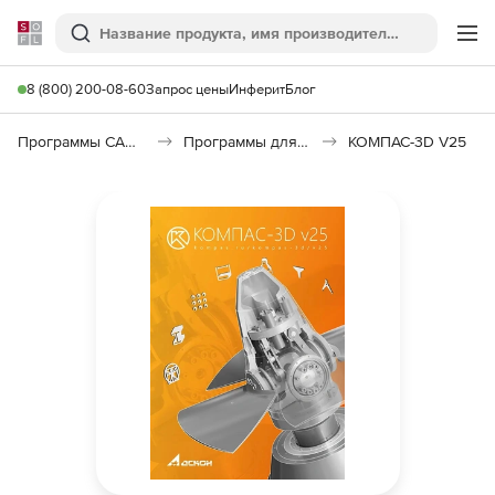
Softline
Поиск
Ме
8 (800) 200-08-60
Запрос цены
Инферит
Блог
Программы САПР и ГИС
Программы для машиностроения
КОМПАС-3D V25