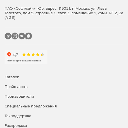
изделия в производство.
ПАО «Софтлайн». Юр. адрес: 119021, г. Москва, ул. Льва
Толстого, дом 5, строение 1, этаж 3, помещение 1, комн. № 2, 2а
КОМПАС-3D позволяет осуществлять экспорт и импорт (с
(А-311)
возможностью последующего редактирования) данных
через такие распространённые форматы, как DWG, DXF,
STEP, ACIS, IGES, Parasolid и другие, а также прямую
вставку компонентов из наиболее широкоиспользуемых
CAD-систем (SolidWorks, Autodesk Inventor, Solid Edge,
Creo, NX, CATIA).
Благодаря работе с полигональными объектами (через
файлы типов STL, OBJ и JT), можно обрабатывать
результаты 3D-сканирования, что позволяет решать
задачи реверс- инжиниринга.
Каталог
Прайс-листы
Производители
Специальные предложения
Техподдержка
Распродажа