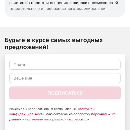
сочетанию простоты освоения и широких возможностей
твёрдотельного и поверхностного моделирования.
КОМПАС-3D широко используется для проектирования
изделий основного и вспомогательного производств в
таких отраслях промышленности, как машиностроение
(транспортное, сельскохозяйственное, энергетическое,
Будьте в курсе самых выгодных
нефтегазовое, химическое и т.д.), приборостроение,
предложений!
авиастроение, судостроение, станкостроение,
вагоностроение, металлургия, промышленное и
гражданское строительство, товары народного
потребления и т.д.
ПОДПИСАТЬСЯ
Нажимая «Подписаться», я соглашаюсь с
Политикой
конфиденциальности
, даю согласие на
обработку персональных
данных
и
получение информационных рассылок
.