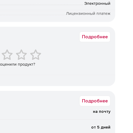
Электронный
Лицензионный платеж
24 мес.
Подробнее
 оценили продукт?
Подробнее
на почту
ческое ядро C3D (создано C3D Labs, дочерней
технологии. Ядро C3D уже работает под управлением
от 5 дней