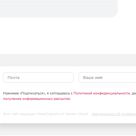
ого моделирования, чертёжно- графический редактор
фикаций и текстовый редактор. Основные виды
рдотельное, поверхностное, листовое и объектное
жений).
окументов на соответствие стандартам оформления по
ость. Всего доступно около 200 различных проверок,
оделей и документации и помогают исправить ошибки
импорт (с возможностью последующего редактирования)
к DWG, DXF, STEP, ACIS, IGES, Parasolid и другие, а
 широкоиспользуемых CAD-систем (SolidWorks, Autodesk
Нажимая «Подписаться», я соглашаюсь с
Политикой конфиденциальности
, д
через файлы типов STL, OBJ и JT), можно обрабатывать
получение информационных рассылок
.
ать задачи реверс- инжиниринга.
Этот сайт защищен SmartCaptcha от Yandex Cloud -
Уведомление об условия