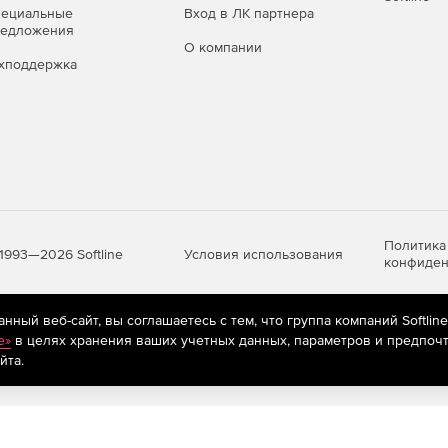
я при разработке рабочей и проектной документации.
пециальные
Вход в ЛК партнера
ектирование для элементов: стена, окно, дверь,
редложения
О компании
ица. Позволяет оформлять и разрабатывать
хподдержка
разделам проекта:
Политика
Условия использования
1993—2026 Softline
конфиден
тов: DWG/DXF.
ный веб-сайт, вы соглашаетесь с тем, что группа компаний Softlin
яются
рекомендательные технологии
(информационные технологии п
e»
в целях хранения ваших учетных данных, параметров и предпочт
предпочтениям пользователей сети «Интернет», находящихся на те
йта.
оекта.
иложения и каталоги строительной линейки КОМПАС: