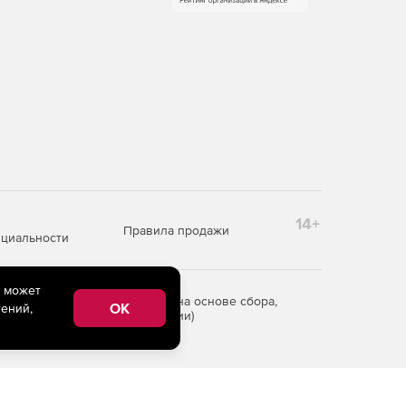
14+
Правила продажи
циальности
e может
редоставления информации на основе сбора,
OK
ений,
рритории Российской Федерации)