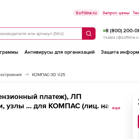
Softline.ru
Запрос цены
Те
8 (800) 200-0
Поиск
sales.r@softline.
ограммы
Антивирусы для организаций
Защита информ
остроения
КОМПАС-3D V25
нзионный платеж), ЛП
 узлы ... для КОМПАС (лиц. на 2
еще