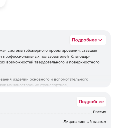
Подробнее
мая система трёхмерного проектирования, ставшая
сяч профессиональных пользователей благодаря
ких возможностей твёрдотельного и поверхностного
вания изделий основного и вспомогательного
как машиностроение (транспортное,
овое, химическое и т.д.), приборостроение,
агоностроение, металлургия, промышленное и
Подробнее
требления и т.д.
Россия
Лицензионный платеж