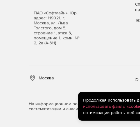
конструкторов. Используетс
Строитель
С
Поддерживает объектное про
Работа в 2D
п
ПАО «Софтлайн». Юр.
перекрытие, колонна, лестн
Учебных
адрес: 119021, г.
Те
документацию по различным 
комплектов
Москва, ул. Льва
Архитектура.
Толстого, дом 5,
нет
строение 1, этаж 3,
помещение 1, комн. №
Конструкции.
2, 2а (А-311)
ОПС и СКС.
Поддерживает:
Оформление по СПДС.
Москва
© 
Чтение сторонних форма
Продолжая использовать дан
На информационном ресурсе store.softline.ru примен
Проверку документации.
использовать файлы «cooki
систематизации и анализа сведений, относящихся к 
оптимизации работы веб-са
Многолистовую печать пр
В решение уже включены пр
СПДС-помощник.