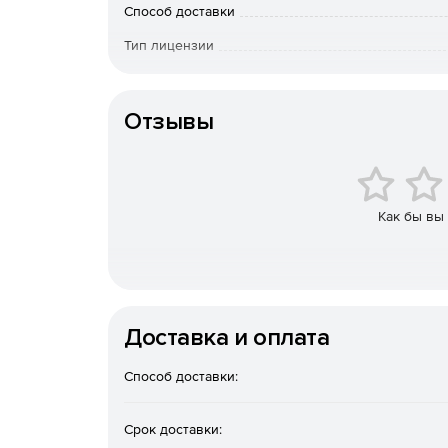
Способ доставки
Тип лицензии
Срок действия
Отзывы
Как бы вы
Доставка и оплата
Способ доставки:
В основе КОМПАС-3D лежит российское геометри
компанией АСКОН) и собственные программные 
Срок доставки:
платформы Linux.