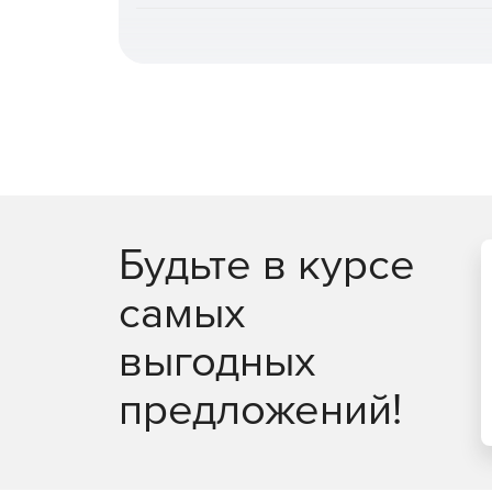
Компоненты КОМПАС-3D — это система трёхмерн
КОМПАС-График, система проектирования специ
трёхмерного моделирования в КОМПАС-3D — твё
(благодаря наличию большого количества прило
КОМПАС-3D позволяет осуществлять проверку д
ЕСКД, а также проверку моделей на технологичн
которые улучшают качество разрабатываемых м
до передачи изделия в производство.
КОМПАС-3D позволяет осуществлять экспорт и 
Будьте в курсе
данных через такие распространённые форматы, ка
также прямую вставку компонентов из наиболее
самых
Inventor, Solid Edge, Creo, NX, CATIA).
выгодных
Благодаря работе с полигональными объектами (
результаты 3D-сканирования, что позволяет реш
предложений!