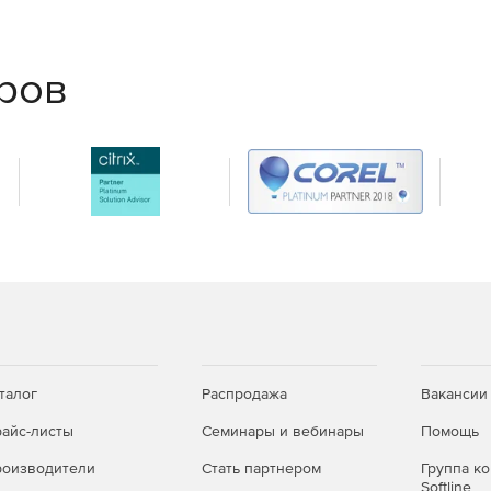
еров
талог
Распродажа
Вакансии
айс-листы
Семинары и вебинары
Помощь
оизводители
Стать партнером
Группа к
проектировщиков, архитекторов, инженеров,
Softline