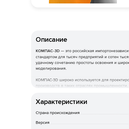
Описание
КОМПАС-3D
— это российская импортонезависи
стандартом для тысяч предприятий и сотен ты
удачному сочетанию простоты освоения и широ
моделирования.
КОМПАС-3D широко используется для проектиро
производств в таких отраслях промышленности, 
сельскохозяйственное, энергетическое, нефтегаз
авиастроение, судостроение, станкостроение, в
Характеристики
гражданское строительство, товары народного по
Страна происхождения
Версия