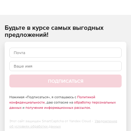
различные бизнес-процессы и работу с документацией.
Будьте в курсе самых выгодных
предложений!
ПОДПИСАТЬСЯ
Нажимая «Подписаться», я соглашаюсь с
Политикой
конфиденциальности
, даю согласие на
обработку персональных
данных
и
получение информационных рассылок
.
Этот сайт защищен SmartCaptcha от Yandex Cloud -
Уведомление
об условиях обработки данных