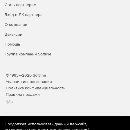
Стать партнером
Вход в ЛК партнера
Ключевые функции
О компании
Вакансии
Администрирование
Помощь
Ускоренная работа с большим объемом данных.
Группа компаний Softline
Планирование и делегирование нагрузки.
Контроль результатов и процесса выполнения задач.
© 1993—2026 Softline
Условия использования
Организация работы удаленных филиалов и коллег.
Политика конфиденциальности
Технологичность
Правила продажи
14+
Единое информационное пространство.
Защита информации.
На информационном ресурсе store.softline.ru применяются
Продолжая использовать данный веб-сайт,
рекомендательные технологии
(информационные технологии
Архив документов, систематизация БД.
вы соглашаетесь с тем, что группа компаний