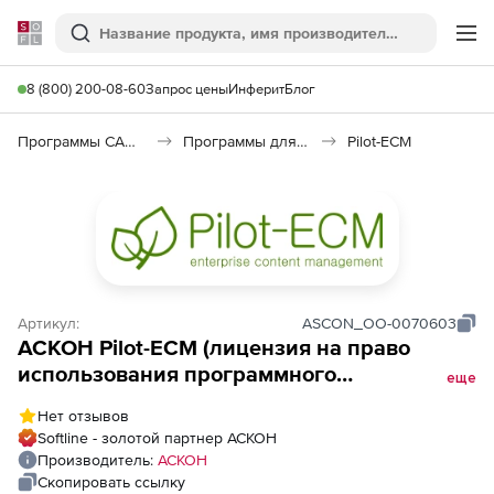
Softline
Поиск
Ме
8 (800) 200-08-60
Запрос цены
Инферит
Блог
Программы САПР и ГИС
Программы для документооборота
Pilot-ECM
Артикул:
ASCON_ОО-0070603
АСКОН Pilot-ECM (лицензия на право
использования программного
еще
обеспечения: постоянная лицензия на 1
Нет отзывов
подключение),
Softline - золотой партнер АСКОН
Производитель:
АСКОН
Скопировать ссылку