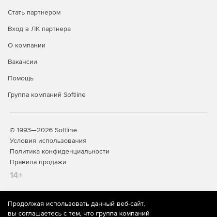
Автоматизированная сборка консолидированной BIM-
Стать партнером
модели на базе разных CAD-систем.
Вход в ЛК партнера
Анализ модели на коллизии.
О компании
Формирование единой БД по проектам, включая
Вакансии
инженерно-техническую и организационно-
распорядительный документацию.
Помощь
Быстрый и удобный обмен информацией.
Группа компаний Softline
История изменения модели.
© 1993—2026 Softline
Сравнение версий.
Условия использования
Генерация замечаний к BIM-объектам, ведение
Политика конфиденциальности
переписки с коллегами.
Правила продажи
14+
Купите Pilot-BIM у официального дилера Softline Store
по доступной цене.
Продолжая использовать данный веб-сайт,
На информационном ресурсе store.softline.ru применяются
вы соглашаетесь с тем, что группа компаний