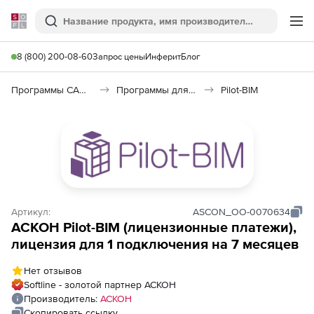
Softline
Поиск
Ме
8 (800) 200-08-60
Запрос цены
Инферит
Блог
Программы САПР и ГИС
Программы для документооборота
Pilot-BIM
Артикул:
ASCON_ОО-0070634
АСКОН Pilot-BIM (лицензионные платежи),
лицензия для 1 подключения на 7 месяцев
Нет отзывов
Softline - золотой партнер АСКОН
Производитель:
АСКОН
Скопировать ссылку