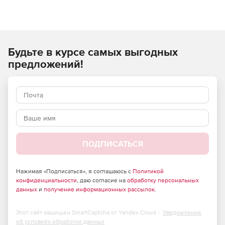
Используйте Pilot-BIM для управления проектными
данными на основе технологии информационного
моделирования.
Будьте в курсе самых выгодных
предложений!
ПОДПИСАТЬСЯ
Нажимая «Подписаться», я соглашаюсь с
Политикой
конфиденциальности
, даю согласие на
обработку персональных
данных
и
получение информационных рассылок
.
Этот сайт защищен SmartCaptcha от Yandex Cloud -
Уведомление
об условиях обработки данных