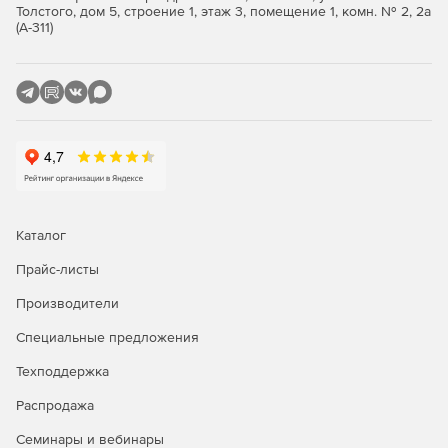
Толстого, дом 5, строение 1, этаж 3, помещение 1, комн. № 2, 2а
Режим оффлайн-работы.
(А-311)
Скорость работы, актуализация только изменений в
модели без необходимости ее полной перезагрузки.
Каталог
Прайс-листы
Производители
Специальные предложения
Техподдержка
Распродажа
Pilot-BIM решает задачи
Семинары и вебинары