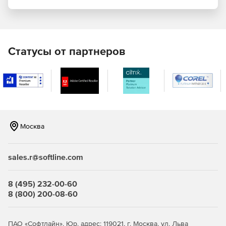
Статусы от партнеров
Основные преимущества
Российский продукт: ядро C3D Modeler, встроенный
модуль B-Shaper.
Безопасное хранение на локальном сервере
предприятия и делегирование прав доступа.
Москва
Учет законов РФ.
Можно расширять опции с помощью SDK.
sales.r@softline.com
Поддержка OpenBIM – совместимость с любыми CAD-
системами через открытый формат IFC.
8 (495) 232-00-60
8 (800) 200-08-60
Клиент-серверная архитектура позволяет работать с
массивными данными BIM-модели.
ПАО «Софтлайн». Юр. адрес: 119021, г. Москва, ул. Льва