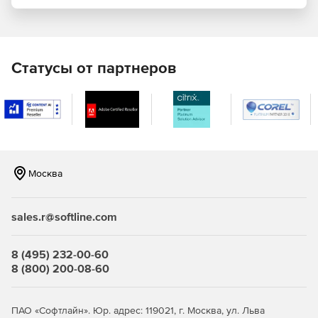
Поддержка технологии сквозного проектирования.
Мониторинг ведения проектов – контроль дедлайнов
Статусы от партнеров
и результатов.
Анализ данных, отчетность.
Поддержка исходных файлов (doc, dwg, cdw, xls).
Москва
sales.r@softline.com
8 (495) 232-00-60
8 (800) 200-08-60
ПАО «Софтлайн». Юр. адрес: 119021, г. Москва, ул. Льва