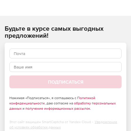
Будьте в курсе самых выгодных
предложений!
ПОДПИСАТЬСЯ
Нажимая «Подписаться», я соглашаюсь с
Политикой
Основные преимущества
конфиденциальности
, даю согласие на
обработку персональных
данных
и
получение информационных рассылок
.
Единая база электронных документов, удобный поиск
и повторная работа с данными по проектам, контроль
Этот сайт защищен SmartCaptcha от Yandex Cloud -
Уведомление
и согласование документации. Электронный документ
об условиях обработки данных
в формате XPS с защитой от внесения изменений.