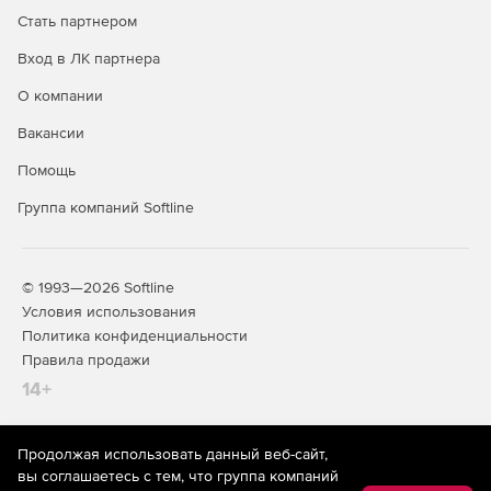
Стать партнером
Вход в ЛК партнера
Ключевые функции
О компании
Вакансии
Pilot-Storage
Помощь
Архив (чертежи, информация по расчетам, модели
объектов, пояснительные записки, медиа материалы
Группа компаний Softline
геосъемки локации).
Подключается как виртуальный диск при установке
© 1993—2026 Softline
системы.
Условия использования
Политика конфиденциальности
Совместная работа
Правила продажи
Совместная работа над проектом с использованием
14+
разных САПР (поддержка технологии сквозного
проектирования).
Продолжая использовать данный веб-сайт,
На информационном ресурсе store.softline.ru применяются
Уведомления об изменениях всех участников
вы соглашаетесь с тем, что группа компаний
рекомендательные технологии
(информационные технологии