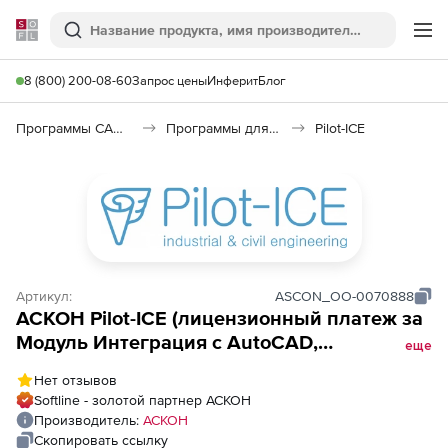
Softline
Поиск
Ме
8 (800) 200-08-60
Запрос цены
Инферит
Блог
Программы САПР и ГИС
Программы для документооборота
Pilot-ICE
Артикул:
ASCON_ОО-0070888
АСКОН Pilot-ICE (лицензионный платеж за
Модуль Интеграция с AutoCAD,
еще
безлимитное подключение), на 8 месяцев
Нет отзывов
Softline - золотой партнер АСКОН
Производитель:
АСКОН
Скопировать ссылку