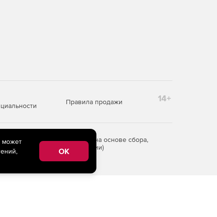
14+
Правила продажи
циальности
редоставления информации на основе сбора,
e может
рритории Российской Федерации)
OK
ений,