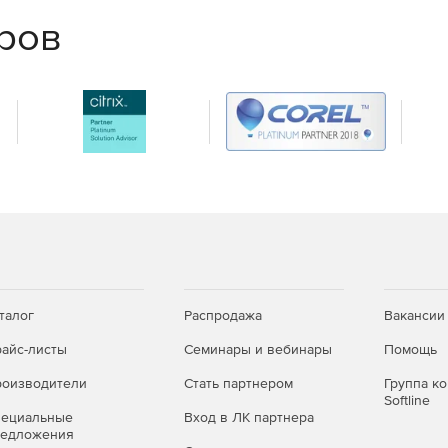
еров
й организации.
елениям и сотрудникам.
ми.
ом.
вования наработок.
талог
Распродажа
Вакансии
ти.
айс-листы
Семинары и вебинары
Помощь
оизводители
Стать партнером
Группа к
Softline
пециальные
Вход в ЛК партнера
редложения