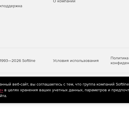
О компании
хподдержка
ку ПСД.
ях между подразделениями.
лектуальной собственностью.
Политика
, повышение качества выпускаемых проектов.
Условия использования
1993—2026 Softline
конфиден
яются
рекомендательные технологии
(информационные технологии п
ный веб-сайт, вы соглашаетесь с тем, что группа компаний Softlin
ю IT-инфраструктуру компании и пользователя.
предпочтениям пользователей сети «Интернет», находящихся на те
e»
в целях хранения ваших учетных данных, параметров и предпочт
йта.
ановки.
ной сетевой инфраструктуре, слабых каналах