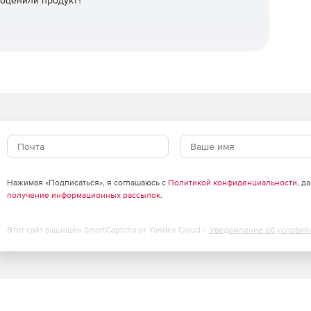
 оценили продукт?
om
Нажимая «Подписаться», я соглашаюсь с
Политикой конфиденциальности
, д
получение информационных рассылок
.
Этот сайт защищен SmartCaptcha от Yandex Cloud -
Уведомление об условия
нии проектно-сметных документов (ПСД).
х систем, пояснительных текстовых записок и любых