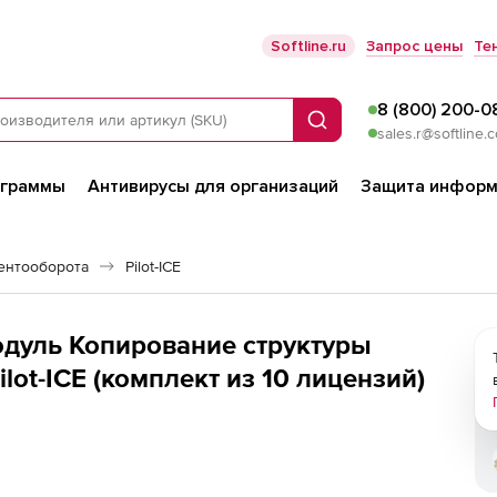
Softline.ru
Запрос цены
Те
8 (800) 200-0
Поиск
sales.r@softline.
ограммы
Антивирусы для организаций
Защита информ
ентооборота
Pilot-ICE
Модуль Копирование структуры
ilot-ICE (комплект из 10 лицензий)