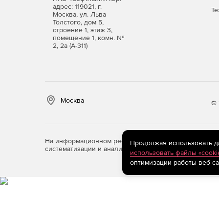
адрес: 119021, г.
Те
Москва, ул. Льва
Ускорение согласования планов на разработ
Толстого, дом 5,
строение 1, этаж 3,
Упрощение процедур согласования ПСД.
помещение 1, комн. №
2, 2а (А-311)
Уменьшение разногласий и ошибок в задани
Сохранение информации и управление интел
Москва
Оценка и снижение себестоимости проектов
© 
Преимущества Pilot-ICE:
На информационном ресурсе store.softline.ru примен
Продолжая использовать дан
Бесшовная интеграция в любую существующу
систематизации и анализа сведений, относящихся к 
использовать файлы «cooki
оптимизации работы веб-са
Готовность системы к работе сразу после уст
Полноценная коллективная работа в ненадеж
публичного доступа вплоть до офлайн.